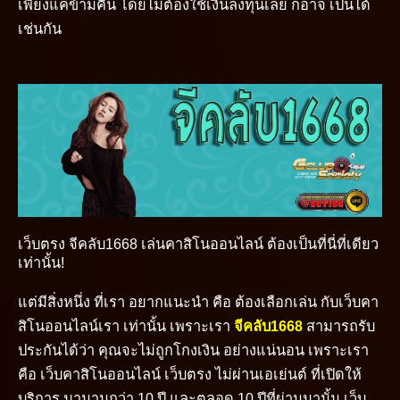
เพียงแค่ข้ามคืน โดยไม่ต้องใช้เงินลงทุนเลย ก็อาจ เป็นได้
เช่นกัน
เว็บตรง จีคลับ1668 เล่นคาสิโนออนไลน์ ต้องเป็นที่นี่ที่เดียว
เท่านั้น!
แต่มีสิ่งหนึ่ง ที่เรา อยากแนะนำ คือ ต้องเลือกเล่น กับเว็บคา
สิโนออนไลน์เรา เท่านั้น เพราะเรา
จีคลับ1668
สามารถรับ
ประกันได้ว่า คุณจะไม่ถูกโกงเงิน อย่างแน่นอน เพราะเรา
คือ เว็บคาสิโนออนไลน์ เว็บตรง ไม่ผ่านเอเย่นต์ ที่เปิดให้
บริการ มานานกว่า 10 ปี และตลอด 10 ปีที่ผ่านมานั้น เว็บ