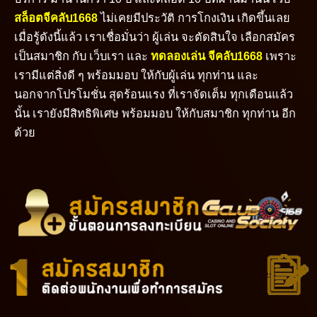
สล็อตจีคลับ
1668
ไม่เคยมีประวัติ การโกงเงิน เกิดขึ้นเลย
เมื่อรู้ดังนี้แล้ว เราเชื่อมั่นว่า ผู้เล่น จะตัดสินใจ เลือกสมัคร
เป็นสมาชิก กับ เว็บเรา และ
ทดลองเล่น จีคลับ
1668
เพราะ
เรามีแต่สิ่งดี ๆ พร้อมมอบ ให้กับผู้เล่น ทุกท่าน และ
นอกจากโปรโมชั่น สุดร้อนแรง ที่เราจัดเต็ม ทุกเดือนแล้ว
นั้น เรายังมีสิทธิพิเศษ พร้อมมอบ ให้กับสมาชิก ทุกท่าน อีก
ด้วย