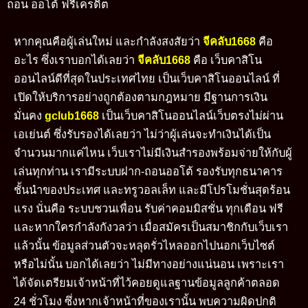
ถอน ออโต้ ฟรีเครดิต
หากคุณคือผู้เล่นใหม่ และกำลังสงสัยว่า
จีคลับ1668
คือ
อะไร ซึ่งเราบอกได้เลยว่า
จีคลับ1668
คือ เว็บคาสิโน
ออนไลน์ดีที่สุดในประเทศไทย เป็นเว็บคาสิโนออนไลน์ ที่
เปิดให้บริการอย่างถูกต้องตามกฎหมาย มีฐานการเงิน
มั่นคง
gclub1668
เป็นเว็บคาสิโนออนไลน์เว็บตรงไม่ผ่าน
เอเย่นต์ ซึ่งรับรองได้เลยว่า ไม่ว่าผู้เล่นจะทำเงินได้เป็น
จำนวนมากแค่ไหน เว็บเราไม่มีเงินสำรองพร้อมจ่ายให้กับผู้
เล่นทุกท่าน เรามีระบบฝาก-ถอนออโต้ รองรับทุกธนาคาร
ชั้นนำของประเทศ และทรูวอลเล็ท และมีโปรโมชั่นสุดร้อน
แรง นั่นคือ ระบบชวนเพื่อน รับค่าคอมมิสชั่น ทุกเดือน ฟรี
และหากใครกำลังกังวลว่า เมื่อสมัครเป็นสมาชิกกับเว็บเรา
แล้วนั้น ข้อมูลส่วนตัวจะหลุดรั่วไหลออกไปนอกเว็บไซต์
หรือไม่นั้น บอกได้เลยว่า ไม่มีทางอย่างแน่นอน เพราะเรา
ได้จัดเตรียมเจ้าหน้าที่ไว้คอยดูแลฐานข้อมูลลูกค้าตลอด
24 ชั่วโมง ซึ่งหากเจ้าหน้าที่ของเรานั้น พบความผิดปกติ