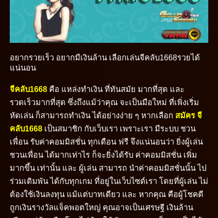
อยากรวยเร็ว อยากมีเงินล้าน เลือกเล่นจีคลับ1668รวยได้
แน่นอน
จีคลับ1668
คือ แหล่งทำเงิน ที่ทันสมัย มากที่สุด และ
รวดเร็วมากที่สุด ซึ่งถึงแม้ว่าคุณ จะเป็นมือใหม่ ที่เพิ่งเริ่ม
หัดเล่น ก็สามารถทำเงิน ได้อย่างง่าย ๆ หากเลือก
สมัคร จี
คลับ
1668
เป็นสมาชิก กับเว็บเรา เพราะเรา มีระบบ ชวน
เพื่อน รับค่าคอมมิสชั่น ทุกเดือน ฟรี จึงแน่นอนว่า ยิ่งผู้เล่น
ชวนเพื่อน ได้มากเท่าไร ก็จะยิ่งได้รับ ค่าคอมมิสชั่น เพิ่ม
มากขึ้น เท่านั้น และ ผู้เล่น สามารถ นำค่าคอมมิสชั่นนั้น ไป
ร่วมเดิมพัน ได้กับทุกเกม ที่อยู่ในเว็บไซต์เรา โดยที่ผู้เล่น ไม่
ต้องใช้เงินลงทุน แม้แต่บาทเดียว และ หากคุณ คือผู้โชคดี
ถูกเงินรางวัลแจ็คพอตใหญ่ คุณอาจเป็นเศรษฐี เงินล้าน