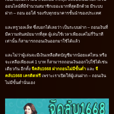
ออนไลน์ที่มีจำนวนสมาชิกเยอะมากที่สุดอีกด้วย มีระบบ
ฝาก – ถอน ออโต้ รองรับทุกธนาคารชั้นนำของประเทศ
และทรูวอลเล็ท ซึ่งบอกได้เลยว่า เป็นระบบฝาก – ถอนเงินที่
มีความทันสมัยมากที่สุด ผู้เล่นใช้เวลาเพียงแค่ไม่กี่วินาที
เท่านั้น ก็สามารถถอนเงินออกมาใช้ได้แล้ว
และไม่ว่าผู้เล่นจะมีเงินเหลือติดบัญชีมากน้อยแค่ไหน หรือ
จะเหลือเพียงแค่ 1 บาท ก็สามารถถอนเงินออกไปใช้ได้เช่น
เดียวกัน อีกทั้ง
จีคลับ1668 ฝากถอนไม่มีขั้นต่ำ
และ
จี
คลับ1668 เครดิตฟรี
เพราะเราเปิดให้ผู้เล่นฝาก – ถอนเงิน
ไม่มีขั้นต่ำนั่นเอง