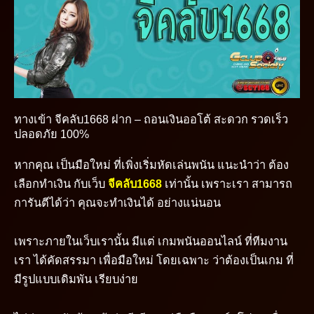
ทางเข้า จีคลับ1668 ฝาก – ถอนเงินออโต้ สะดวก รวดเร็ว
ปลอดภัย 100%
หากคุณ เป็นมือใหม่ ที่เพิ่งเริ่มหัดเล่นพนัน แนะนำว่า ต้อง
เลือกทำเงิน กับเว็บ
จีคลับ1668
เท่านั้น เพราะเรา สามารถ
การันตีได้ว่า คุณจะทำเงินได้ อย่างแน่นอน
เพราะภายในเว็บเรานั้น มีแต่ เกมพนันออนไลน์ ที่ทีมงาน
เรา ได้คัดสรรมา เพื่อมือใหม่ โดยเฉพาะ ว่าต้องเป็นเกม ที่
มีรูปแบบเดิมพัน เรียบง่าย