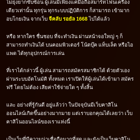
ไม่ยุ่งยากซับซ้อน ผู้เล่นมีเพียงแค่มือถือสมาร์ทโฟนเครื่อง
เดียวเท่านั้น ทุกรุ่น ทุกระบบปฏิบัติการ ก็สามารถ เข้ามาก
อบโกยเงิน จากเว็บ
จีคลับ รอยัล 1668
ไปได้แล้ว
หรือ หากใคร ชื่นชอบ ที่จะทำเงิน ผ่านหน้าจอใหญ่ ๆ ก็
สามารถทำเงินได้ บนคอมพิวเตอร์ โน้ตบุ๊ค แท็บเล็ต หรือไอ
แพด ได้ทุกอุปกรณ์การเล่น
ที่เราได้กล่าวนี้ ผู้เล่น สามารถสมัครสมาชิกได้ ด้วยตัวเอง
ผ่านระบบอัตโนมัติ ทั้งหมด เราเปิดให้ผู้เล่นได้เข้ามา สมัคร
ฟรี โดยไม่ต้อง เสียค่าใช้จ่ายใด ๆ ทั้งสิ้น
และ อย่างที่รู้กันดี อยู่แล้วว่า ในปัจจุบันมีเว็บคาสิโน
ออนไลน์เกิดขึ้นอย่างมากมาย แต่เราบอกคุณได้เลยว่า เว็บ
คาสิโนออนไลน์ของเราแห่งนี้
เป็นเว็บที่มีความน่าเชื่อถือมากที่สุด และยังเป็นเว็บคาสิโน