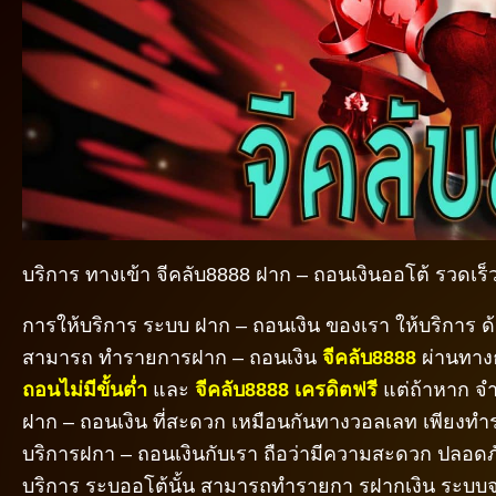
บริการ ทางเข้า จีคลับ8888 ฝาก – ถอนเงินออโต้ รวดเร็
การให้บริการ ระบบ ฝาก – ถอนเงิน ของเรา ให้บริการ ด้
สามารถ ทำรายการฝาก – ถอนเงิน
จีคลับ8888
ผ่านทางธ
ถอนไม่มีขั้นต่ำ
และ
จีคลับ8888 เครดิตฟรี
แต่ถ้าหาก จำห
ฝาก – ถอนเงิน ที่สะดวก เหมือนกันทางวอลเลท เพียงทำร
บริการฝกา – ถอนเงินกับเรา ถือว่ามีความสะดวก ปลอดภั
บริการ ระบออโต้นั้น สามารถทำรายกา รฝากเงิน ระบบจ