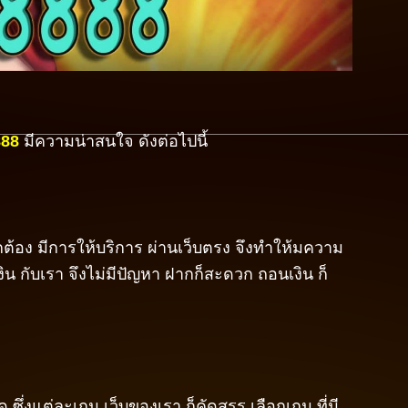
888
มีความน่าสนใจ ดังต่อไปนี้
ูกต้อง มีการให้บริการ ผ่านเว็บตรง จึงทำให้มความ
ิน กับเรา จึงไม่มีปัญหา ฝากก็สะดวก ถอนเงิน ก็
ึ่งแต่ละเกม เว็บของเรา ก็คัดสรร เลือกเกม ที่มี