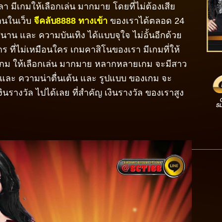
า มีเกมให้เลือกเล่น มากมาย โดยที่ไม่ต้องเสีย
านในเว็บ
จีคลับ
8888 ทางเข้า
ของเราได้ตลอด 24
สนาน และ ความบันเทิง ได้แบบจุใจ ไม่อั้นอีกด้วย
 ที่ไม่เหมือนใคร เกมคาสิโนของเรา มีเกมที่ให้
มีเกม ให้เลือกเล่น มากมาย หลากหลายเกม จะมีสาว
และ ความน่าตื่นเต้น และ รูปแบบ ของเกม จะ
ินรางวัล ไปได้เลย ที่สำคัญ เงินรางวัล ของเราสูง