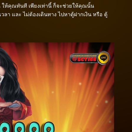
้คุณทันที เพียงเท่านี้ ก็จะช่วยให้คุณนั้น
ลา และ ไม่ต้องเดินทาง ไปหาตู้ฝากเงิน หรือ ตู้