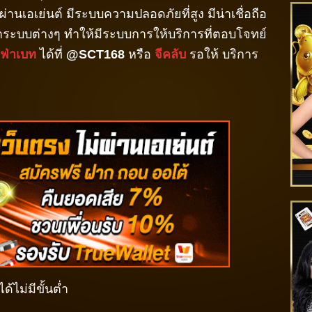
ผ่านเอเย่นต์ มีระบบความปลอดภัยที่สูง มีน่าเชื่อถือ
นาระบบต่างๆ ทำให้มีระบบการให้บริการที่ตอบโจทย์
ฟ่าเบท
ได้ที่
@SCT168
หรือ
จีคลับ
รอให้ บริการ
้ไม่มีขั้นต่ำ