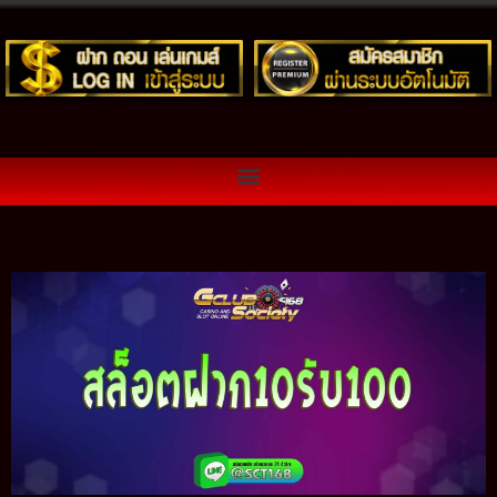
Skip
to
content