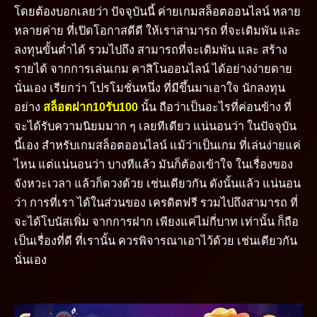
โดยต้องบอกเลยว่า ปัจจุบันนี้ ค่ายเกมสล็อตออนไลน์ หลาย
หลายค่าย ที่เปิดโอกาสดีดี ให้เราสามารถ ที่จะเดิมพัน และ
ลงทุนขั้นต่ำได้ รวมไปถึง สามารถที่จะเดิมพัน และ สร้าง
รายได้ จากการเล่นเกม คาสิโนออนไลน์ ได้อย่างง่ายดาย
นั่นเอง เรียกว่า โปรโมชั่นหนึ่ง ที่มีขึ้นมาเอาใจ นักลงทุน
อย่าง
สล็อตฝาก10รับ100
นั้น ถือว่าเป็นอะไรที่ค่อนข้าง ที่
จะได้รับความนิยมมาก ๆ เลยทีเดียว แน่นอนว่า ในปัจจุบัน
นี้เอง สำหรับเกมสล็อตออนไลน์ แม้ว่าเป็นเกม ที่เล่นง่ายแค่
ไหน แต่แน่นอนว่า บางทีแล้ว มันก็ต้องเข้าใจ ในเรื่องของ
จังหวะเวลา แล้วก็ดวงด้วย เช่นเดียวกัน ดังนั้นแล้ว แน่นอน
ว่า การที่เรา ได้ในส่วนของ เครดิตฟรี รวมไปถึงสามารถ ที่
จะได้โบนัสเพิ่ม จากการฝาก เพียงแค่ไม่กี่บาท เท่านั้น ก็ถือ
เป็นเรื่องที่ดี ที่เรานั้น ควรพิจารณาเอาไว้ด้วย เช่นเดียวกัน
นั่นเอง