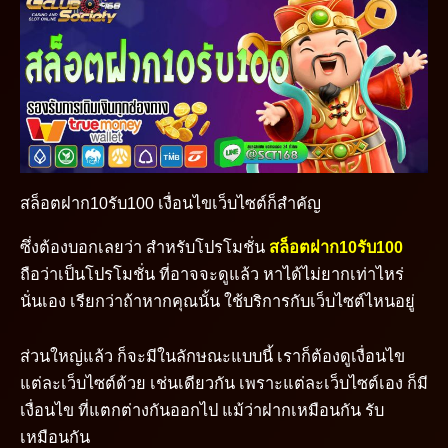
สล็อตฝาก10รับ100 เงื่อนไขเว็บไซต์ก็สำคัญ
ซึ่งต้องบอกเลยว่า สำหรับโปรโมชั่น
สล็อตฝาก10รับ100
ถือว่าเป็นโปรโมชั่น ที่อาจจะดูแล้ว หาได้ไม่ยากเท่าไหร่
นั่นเอง เรียกว่าถ้าหากคุณนั้น ใช้บริการกับเว็บไซต์ไหนอยู่
ส่วนใหญ่แล้ว ก็จะมีในลักษณะแบบนี้ เราก็ต้องดูเงื่อนไข
แต่ละเว็บไซต์ด้วย เช่นเดียวกัน เพราะแต่ละเว็บไซต์เอง ก็มี
เงื่อนไข ที่แตกต่างกันออกไป แม้ว่าฝากเหมือนกัน รับ
เหมือนกัน