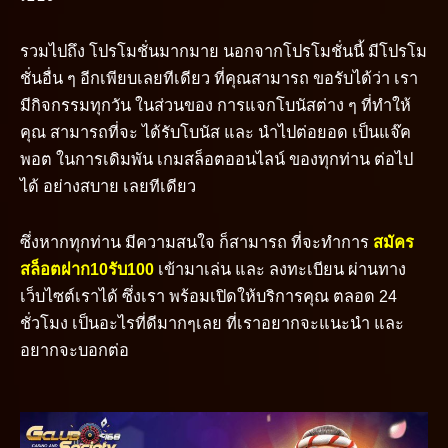
รวมไปถึง โปรโมชั่นมากมาย นอกจากโปรโมชั่นนี้ มีโปรโม
ชั่นอื่น ๆ อีกเพียบเลยทีเดียว ที่คุณสามารถ ขอรับได้ว่า เรา
มีกิจกรรมทุกวัน ในส่วนของ การแจกโบนัสต่าง ๆ ที่ทำให้
คุณ สามารถที่จะ ได้รับโบนัส และ นำไปต่อยอด เป็นแจ๊ค
พอต ในการเดิมพัน เกมสล็อตออนไลน์ ของทุกท่าน ต่อไป
ได้ อย่างสบาย เลยทีเดียว
ซึ่งหากทุกท่าน มีความสนใจ ก็สามารถ ที่จะทำการ
สมัคร
สล็อตฝาก
10รับ100
เข้ามาเล่น และ ลงทะเบียน ผ่านทาง
เว็บไซต์เราได้ ซึ่งเรา พร้อมเปิดให้บริการคุณ ตลอด 24
ชั่วโมง เป็นอะไรที่ดีมากๆเลย ที่เราอยากจะแนะนำ และ
อยากจะบอกต่อ