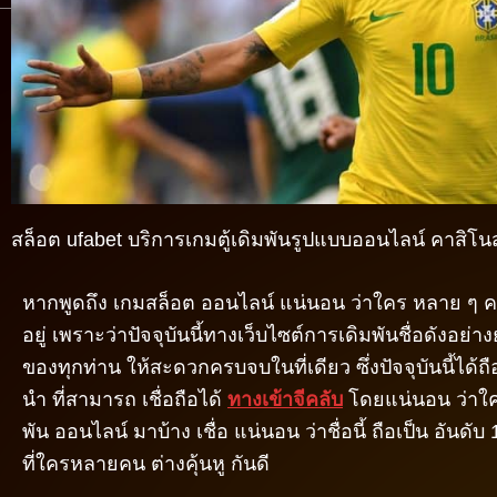
สล็อต ufabet บริการเกมตู้เดิมพันรูปแบบออนไลน์ คาสิ
หากพูดถึง เกมสล็อต ออนไลน์ แน่นอน ว่าใคร หลาย ๆ คนค
อยู่ เพราะว่าปัจจุบันนี้ทางเว็บไซต์การเดิมพันชื่อดังอย
ของทุกท่าน ให้สะดวกครบจบในที่เดียว ซึ่งปัจจุบันนี้ได้ถ
นำ ที่สามารถ เชื่อถือได้
ทางเข้าจีคลับ
โดยแน่นอน ว่าใค
พัน ออนไลน์ มาบ้าง เชื่อ แน่นอน ว่าชื่อนี้ ถือเป็น อัน
ที่ใครหลายคน ต่างคุ้นหู กันดี