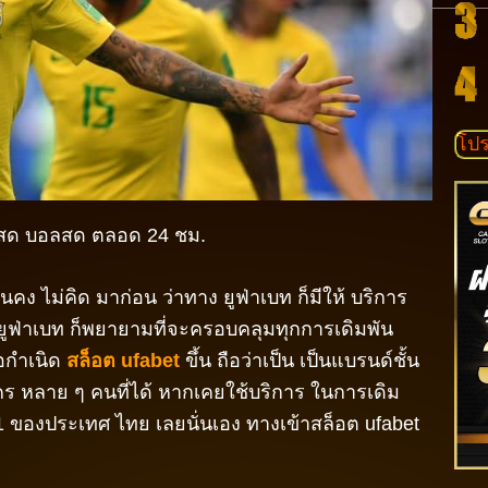
โปร
โนสด บอลสด ตลอด 24 ชม.
ง ไม่คิด มาก่อน ว่าทาง ยูฟ่าเบท ก็มีให้ บริการ
่างยูฟ่าเบท ก็พยายามที่จะครอบคลุมทุกการเดิมพัน
ือกำเนิด
สล็อต
ufabet
ขึ้น ถือว่าเป็น เป็นแบรนด์ชั้น
ร หลาย ๆ คนที่ได้ หากเคยใช้บริการ ในการเดิม
ดับ 1 ของประเทศ ไทย เลยนั่นเอง ทางเข้าสล็อต ufabet