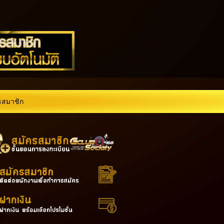
รสมาชิก