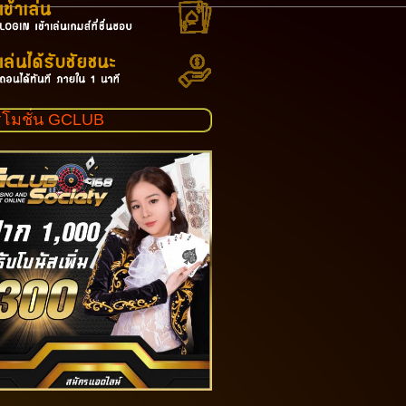
โมชั่น GCLUB