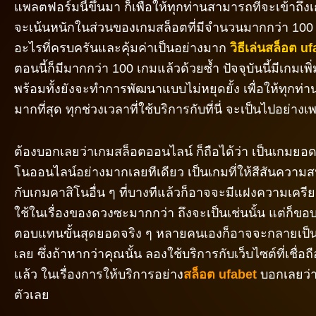
แพลตฟอร์มนี้ขึ้นมา ก็เพื่อให้ทุกท่านสามารถที่จะเข้าถึ
จะเน้นหนักในส่วนของเกมสล็อตที่มีจำนวนมากกว่า 100 รูป
อะไรที่ครบครันและคุ้มค่าเป็นอย่างมาก
วิธีเล่นสล็อต
uf
ตอนนี้ก็มีมากกว่า 100 เกมแล้วด้วยซ้ำ ปัจจุบันนี้มีเกมเ
พร้อมทั้งยังจะทำการพัฒนาแบบไม่หยุดยั้ง เพื่อให้ทุกท่านได
มากที่สุด ทุกช่วงเวลาที่ใช้บริการกับที่นี่ จะเป็นไปอย่า
ต้องบอกเลยว่าเกมสล็อตออนไลน์ ก็ถือได้ว่า เป็นเกมยอดน
โนออนไลน์อย่างมากเลยทีเดียว เป็นเกมที่ให้สีสันควา
กับเกมคาสิโนอื่น ๆ ที่บางทีแล้วก็อาจจะมีแฝงความเครี
ใช้ในเรื่องของดวงซะมากกว่า ถึงจะเป็นเช่นนั้น แต่ก็
ตอบแทนขั้นสุดยอดจริง ๆ หลายคนเองก็อาจจะกลายเป็นมห
เลย ซึ่งถ้าหากว่าคุณนั้น ลองใช้บริการกับเว็บไซต์ที่เชื่อถ
แล้ว ในเรื่องการให้บริการอย่าง
สล็อต
ufabet
บอกเลยว่า
ตัวเลย