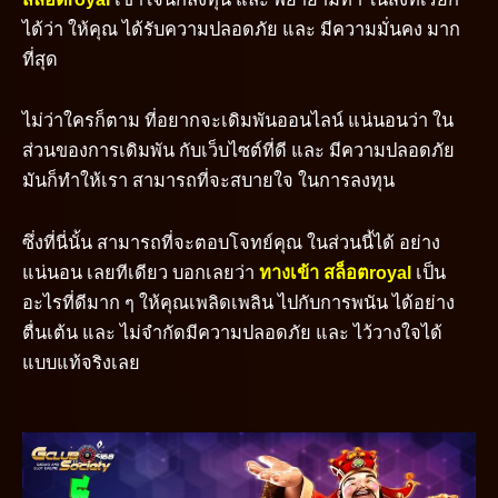
ได้ว่า ให้คุณ ได้รับความปลอดภัย และ มีความมั่นคง มาก
ที่สุด
ไม่ว่าใครก็ตาม ที่อยากจะเดิมพันออนไลน์ แน่นอนว่า ใน
ส่วนของการเดิมพัน กับเว็บไซต์ที่ดี และ มีความปลอดภัย
มันก็ทำให้เรา สามารถที่จะสบายใจ ในการลงทุน
ซึ่งที่นี่นั้น สามารถที่จะตอบโจทย์คุณ ในส่วนนี้ได้ อย่าง
แน่นอน เลยทีเดียว บอกเลยว่า
ทางเข้า สล็อต
royal
เป็น
อะไรที่ดีมาก ๆ ให้คุณเพลิดเพลิน ไปกับการพนัน ได้อย่าง
ตื่นเต้น และ ไม่จำกัดมีความปลอดภัย และ ไว้วางใจได้
แบบแท้จริงเลย