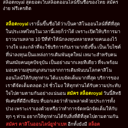
สล็อตroyal สุดยอดเว็บสล็อตออนไลน์ขึ้นชื่อของไทย สมัคร
ง่าย ฟรีเครดิต
สล็อต
royal
เรานั้นขึ้นชื่อได้ว่าเป็นคาสิโนออนไลน์ที่ดีที่สุด
ในประเทศไทยในเวลานี้เลยก็ว่าได้ เพราะเปิดให้บริการมา
ยาวนานหลาย 10 ปีที่ทำให้นักลงทุนหลายหลายคนเองไว้
วางใจ และกล้าที่จะใช้บริการกับเรามากยิ่งขึ้น เป็นเว็บไซต์
ที่น่าลงทุนเป็นแหล่งการเดิมพันยุคใหม่ เหมาะสำหรับคน
ทันสมัยคนยุคปัจจุบัน เป็นอย่างมากเลยทีเดียว ที่จะพร้อม
มอบความสุขสนุกสนานจากการเดิมพันบนโลกคาสิโน
ออนไลน์ให้กับทุกท่าน ได้แบบจัดเต็มมากที่สุด บริการของ
เราดีจัดเต็มตลอด 24 ชั่วโมง ให้ทุกท่านได้รับความประทับ
ใจไปตามตามกันอย่างแน่นอน
สมัคร สล็อต
royal
วันนี้สิทธิ
พิเศษที่ดีอีกเพียบ ที่บอกเลยว่าห้ามพลาดด้วยประการทั้ง
ปวง เพราะเราเองด้วยหรือว่าทำการจัดหนักจัดเต็มให้กับ
ทุก ๆ ท่าน อยากให้ทุกท่านได้รับสิ่งที่ดีที่สุดไปตามตามกัน
สมัคร คาสิโนออนไลน์ยูฟ่าเบท
อีกทั้งยังมี
สล็อต