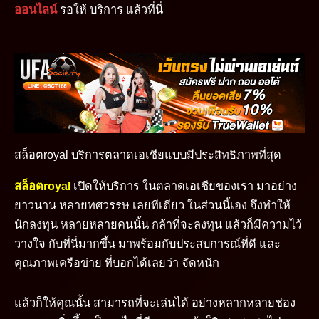
ออนไลน์
รอให้ บริการ แล้วที่นี่
สล็อตroyal บริการตลาดเอเชียแบบมีประสิทธิภาพที่สุด
สล็อตroyal
เปิดให้บริการ ในตลาดเอเชียของเรา มาอย่าง
ยาวนาน หลายทศวรรษ เลยทีเดียว ในส่วนนี้เอง จึงทำให้
นักลงทุน หลายหลายคนนั้น กล้าที่จะลงทุน แล้วก็มีความไว้
วางใจ กับที่นี่มากขึ้น มาพร้อมกับประสบการณ์ที่ดี และ
คุณภาพเครือข่าย ที่บอกได้เลยว่า จัดหนัก
แล้วก็ให้คุณนั้น สามารถที่จะเล่นได้ อย่างหลากหลายช่อง