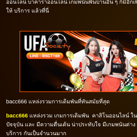
ออนไลน์ บาคาร่าออนไลน์ เกมพนันพื้นบ้านอื่น ๆ ก็มีอีกเ
ให้ บริการ แล้วที่นี่
bacc666 แหล่งรวมการเดิมพันที่ทันสมัยที่สุด
bacc666
แหล่งรวม เกมการเดิมพัน คาสิโนออนไลน์ ในรูปแ
ปัจจุบัน และ มีความตื่นเต้น น่าประทับใจ มีเกมพนันต่าง
บริการ กันเป็นจำนวนมาก