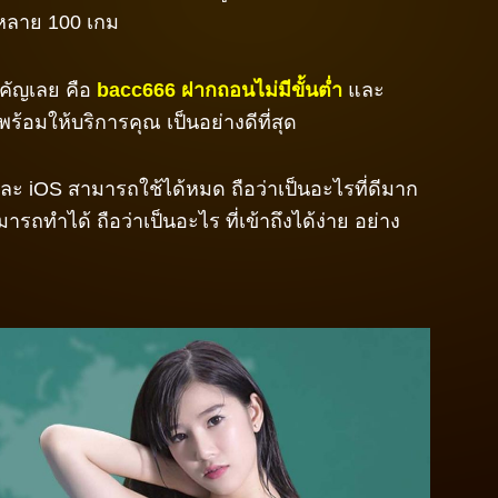
ากหลาย 100 เกม
สำคัญเลย คือ
bacc666 ฝากถอนไม่มีขั้นต่ำ
และ
พร้อมให้บริการคุณ เป็นอย่างดีที่สุด
 และ iOS สามารถใช้ได้หมด ถือว่าเป็นอะไรที่ดีมาก
ถทำได้ ถือว่าเป็นอะไร ที่เข้าถึงได้ง่าย อย่าง