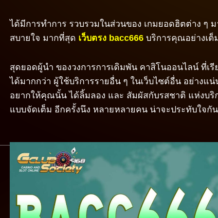
ได้มีการทำการ รวบรวมในส่วนของ เกมยอดฮิตต่าง ๆ ม
สบายใจ มากที่สุด
เว็บตรง bacc666
บริการคุณอย่างเต็
สุดยอดผู้นำ ของวงการการเดิมพัน คาสิโนออนไลน์ ที่เรียก
ได้มากกว่า ผู้ใช้บริการรายอื่น ๆ ในเว็บไซต์อื่น อย่างแ
อยากให้คุณนั้น ได้ลิ้มลอง และ สัมผัสกับรสชาติ แห่งบริ
แบบจัดเต็ม อีกครั้งนึง หลายหลายคน น่าจะประทับใจกัน 