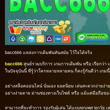
bacc666 แหล่งการเดิมพันทันสมัย ไว้ใจได้จริง
bacc666
ศูนย์รวมบริการ เกมการเดิมพัน หรือ เรียกว
ในปัจจุบันนี้ ที่รู้ว่าใครหลายหลายคน ก็คงรู้กันดีว่า เก
อย่างสล็อตออนไลน์ นั่นเอง ยอดนิยม เล่นสะดวกง่ายง่าย
อย่างง่ายดาย ผ่านช่องทางเว็บไซต์ หรือ แม้แต่มือถือของ
สามารถที่จะทำการ รองรับผู้เล่น ได้แบบทุกเพศ ทุกวัย เล