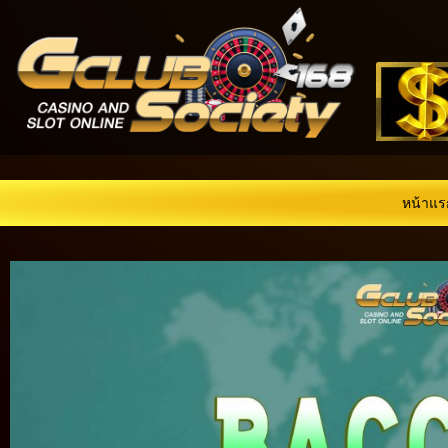
Skip
to
content
หน้าแร