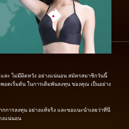
า และ ไม่มีผิดหวัง อย่างแน่นอน สมัครสมาชิกวันนี้
๊คพอตเริ่มต้น ในการเดิมพันลงทุน ของคุณ เป็นอย่าง
จากการลงทุน อย่างแท้จริง และขอแนะนำเลยว่าที่นี่
ย่างแน่นอน