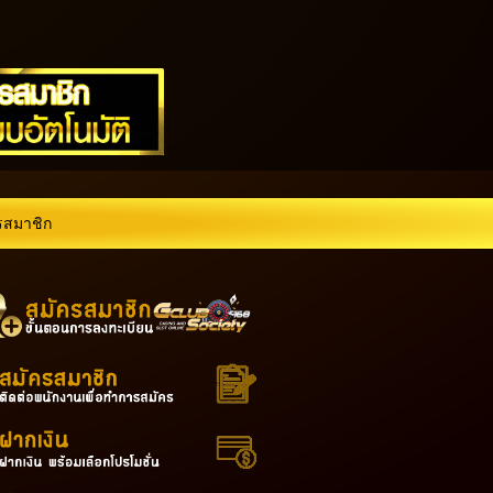
รสมาชิก