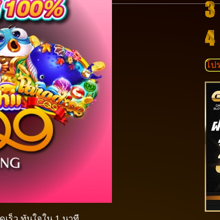
โปร
ดเร็ว ทันใจใน 1 นาที