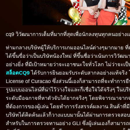
cq9 วิวัฒนาการเต็มที่มากที่สุดเพื่อนักลงทุนทุกคนอย่างแ
ท่ามกลางบริษัทผู้ให้บริการเกมออนไลน์ต่างๆมากมาย ที่
ได้ขึ้นขื่อว่าเป็นบริษัทน้องใหม่ ที่ขึ้นชื่อว่าเน้นการวิว
อย่างยิ่ง ที่มีเป้าหมายว่าจะเอาชนะใจทั่วโลก ไม่ว่าจะเป
สล็อตCQ9
ได้รับการยินยอมรับระดับสากลอย่างแท้จริง 
License of Curacao ซึ่งส่วนนี้เองก็สามารถที่จะทำการยืน
รูปแบบออนไลน์ที่น่าไว้วางใจและก็เชื่อใจได้จริงๆ ในบริ
ระดับมือฉกาจที่หาตัวจับได้ยากจริงๆ โดยพิจารณาจากจ
ที่ต้องการของผู้เล่น โดยทำการรังสรรค์ผลงาน สินค้าที่ม
บริษัทได้คิดค้นแล้วก็วางแบบมานั้นได้ผ่านการตรวจสอบ
สำหรับในการตรวจทานอย่าง GLI ซึ่งผู้เล่นเองก็สามารถเ