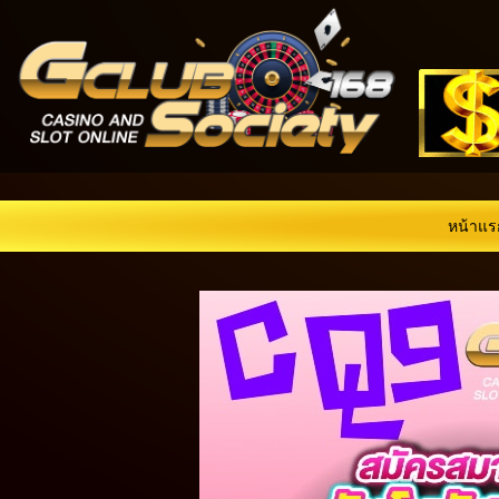
Skip
to
content
หน้าแร