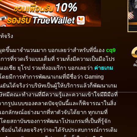
ท้จริง
ผุดขึ้นมาจำนวนมาก บอกเลยว่าสำหรับที่นี่เอง
cq9
ัฒนาการที่รวดเร็วแบบเต็มที่ รวมทั้งมีความเป็นมือโปร
็นเอเชีย ยุโรป รวมทั้งอเมริกา บอกเลยว่า
ค่ายเกม
โดยมีการทำการพัฒนาเกมที่มีชื่อว่า Gaming
ยันได้จริงว่าบริษัทเป็นผู้ให้บริการแล้วก็พัฒนาเกม
ษัทมีคณะทำงานที่มีความรู้และความเข้าใจมีฝีมือที่
ากรูปแบบของตลาดปัจจุบันนี้และก็พิจารณาในสิ่ง
ีเอกลักษณ์อย่างมากที่หาตัวจับได้ยาก ทุกเกมที่
โดยสถาบันของการพัฒนาโปรแกรมที่เป็นที่รู้จัก
ชื่อมั่นได้เลยจริงๆว่าจะได้รับประสบการณ์การเดิม