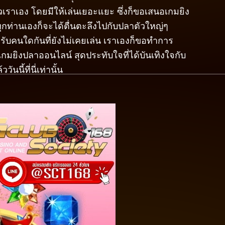
ัวเราเอง โดยมีให้เล่นเยอะแยะ ซึ่งก็ขอเสนอเกมยิง
ทุกท่านเองก็จะได้ตื่นตะลึงไปกับปลาตัวใหญ่ๆ
คนใดกันที่ยังไม่เคยเล่น เราเองก็ขอทำการ
กมยิงปลาออนไลน์ สุดประทับใจที่ได้บันเทิงใจกับ
นี้ที่นี่เท่านั้น