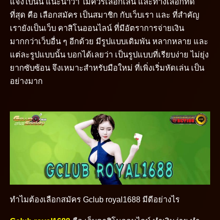
แจ้งไปนั้น แนะนำว่า ไม่ควรเลือกเล่น และทางเลือกที่ดี
ที่สุด คือ เลือกสมัคร เป็นสมาชิก กับเว็บเรา และ ที่สำคัญ
เรายังเป็นเว็บ คาสิโนออนไลน์ ที่มีอัตราการจ่ายเงิน
มากกว่าเว็บอื่น ๆ อีกด้วย มีรูปแบบเดิมพัน หลากหลาย และ
แต่ละรูปแบบนั้น บอกได้เลยว่า เป็นรูปแบบที่เรียบง่าย ไม่ยุ่ง
ยากซับซ้อน จึงเหมาะสำหรับมือใหม่ ที่เพิ่งเริ่มหัดเล่น เป็น
อย่างมาก
ทำไมต้องเลือกสมัคร Gclub royal1688 มีดีอย่างไร