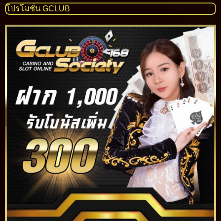
โปรโมชั่น GCLUB