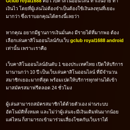
Gclub royal1688
คือ เว็บคาสิโนออนไลน์ ทำเงินง่าย ทำ
เงินไว โดยที่ผู้เล่นไม่ต้องจำเป็นต้องใช้เงินลงทุนที่เยอะ
มากว่า ซึ่งเราบอกคุณได้ตรงนี้เลยว่า
หากคุณ อยากมีฐานการเงินมั่นคง มีรายได้ที่มากพอ ต้อง
เลือกเล่นคาสิโนออนไลน์กับเว็บ
gclub royal1688 android
เท่านั้น เพราะเราคือ
เว็บคาสิโนออนไลน์อันดับ 1 ของประเทศไทย เปิดให้บริการ
มานานกว่า 10 ปี เป็นเว็บเล่นคาสิโนออนไลน์ ที่มีจำนวน
สมาชิกเยอะมากที่สุด พร้อมเปดให้บริการทุกท่านได้เข้า
มาสมัครสมาฟรีตลอด 24 ชั่วโมง
ผู้เล่นสามารถสมัครสมาชิกได้ด้วยตัวเอง ผ่านระบบ
อัตโนมัติทั้งหมด และไม่ว่าผู้เล่นจะมีเงินเดิมพันมากน้อย
แค่ไหน ก็สามารถเข้ามาร่วมเสี่ยงโชคกับเว็บเราได้