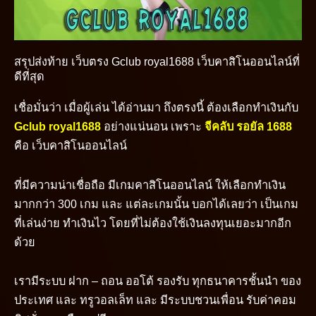
สรุปส่งท้าย เว็บตรง Gclub royal1688 เว็บคาสิโนออนไลน์ที่
ดีที่สุด
เชื่อมั่นว่า เมื่อผู้เล่น ได้อ่านมา ถึงตรงนี้ ต้องเลือกทำเงินกับ
Gclub royal1688
อย่างแน่นอน เพราะ
จีคลับ รอยัล
1688
คือ เว็บคาสิโนออนไลน์
ที่มีความน่าเชื่อถือ มีเกมคาสิโนออนไลน์ ให้เลือกทำเงิน
มากกว่า 300 เกม และ แต่ละเกมนั้น บอกได้เลยว่า เป็นเกม
ที่เล่นง่าย ทำเงินไว โดยที่ไม่ต้องใช้เงินลงทุนเยอะมากอีก
ด้วย
เรามีระบบ ฝาก – ถอน ออโต้ รองรับ ทุกธนาคารชั้นนำ ของ
ประเทศ และ ทรูวอลเล็ท และ มีระบบชวนเพื่อน รับค่าคอม