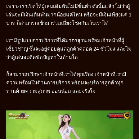
เพราะเราเปิดให้ผู้เล่นเดิมพันไม่มีขั้นต่ำ ดังนั้นแล้ว ไม่ว่าผู้
เล่นจะมีเงินเดิมพันมากน้อยแค่ไหน หรือจะมีเงินเพียงแค่ 1
บาท ก็สามารถเข้ามาร่วมเสี่ยงโชคกับเว็บเราได้
เรามีรูปแบบการบริการที่ได้มาตรฐาน พร้อมเจ้าหน้าที่ผู้
เชี่ยวชาญ ซึ่งจะอยู่คอยดูแลลูกค้าตลอด 24 ชั่วโมง และไม่
ว่าผู้เล่นจะติดขัดปัญหาในด้านใด
ก็สามารถปรึกษาเจ้าหน้าที่เราได้ทุกเรื่อง เจ้าหน้าที่เรามี
ความพร้อมในด้านการบริการ พร้อมจะบริการลูกค้าทุก
ท่านด้วยความสุภาพ อ่อนน้อม และจริงใจ