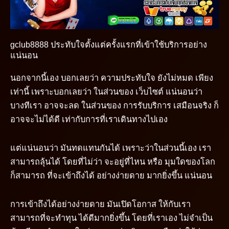
gclub8888 ประทับใจตั้งแต่ครั้งแรกที่เข้าใช้บริการอย่าง
แน่นอน
นอกจากนี้เอง บอกเลยว่า ความประทับใจ ยังไม่หมด เพียง
เท่านี้ เพราะบอกเลยว่า ในส่วนของ เว็บไซต์ แน่นอนว่า
บางทีเรา อาจจะลด ในส่วนของ การรับบริการ เสมือนจริง ก็
อาจจะไม่ได้ดี เท่ากับการที่เราเดินทางไปเอง
แต่แน่นอนว่า มันทดแทนกันได้ เพราะว่าในส่วนนี้เอง เรา
สามารถลุ้นได้ โดยที่ไม่ว่า จะอยู่ที่ไหน หรือ มุมใดของโลก
ก็สามารถ ที่จะเข้าถึงได้ อย่างง่ายดาย มากยิ่งขึ้น แน่นอน
การเข้าถึงได้อย่างง่ายดาย มันเปิดโอกาส ให้กับเรา
สามารถที่จะทำทุน ได้ดีมากยิ่งขึ้น โดยที่เราเอง ไม่จำเป็น