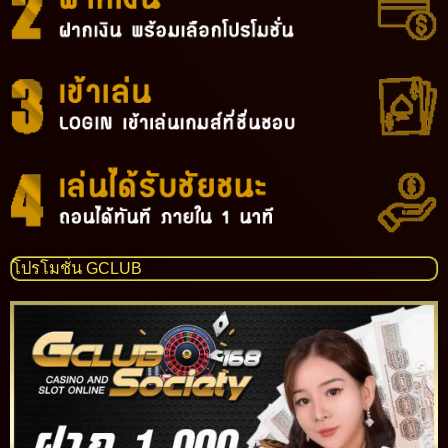
โปรโมชั่น GCLUB