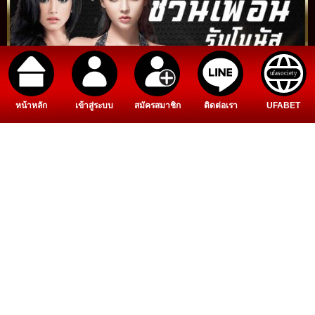
ufasociety
หน้าหลัก
เข้าสู่ระบบ
สมัครสมาชิก
ติดต่อเรา
UFABET