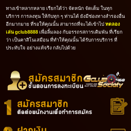
ทางเข้าหลากหลาย เรียกได้ว่า จัดหนัก จัดเต็ม ในทุก
บริการ การลงทุน ให้กับทุก ๆ ท่านได้ ยังมีช่องทางสำรองอื่น
อีกมากมาย ที่รอให้คุณนั้น สามารถที่จะได้เข้าไป
ทดลอง
เล่น gclub8888
เพื่อลิ้มลอง กับอรรถรสการเดิมพัน ที่เรียก
ว่า เป็นคาสิโนเสมือน ที่ทำให้คุณนั้น ได้รับการบริการ ที่
ประทับใจ อย่างแท้จริง กลับไปด้วย