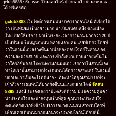
gclub8888 บริการคาสิโนออนไลน์ ฝากถอนไว ผ่านระบบออ
โต้ ฟรีเครดิต
gclub8888
เว็บไซต์การเดิมพัน บาคาร่าออนไลน์ ที่เรียกได้
ว่า เป็นที่นิยม เป็นอย่างมาก มาเป็นอันดับหนึ่ง ของเมือง
ไทย เปิดให้บริการ มาเป็นระยะเวลายาวนาน มากกว่า 20 ปี
เป็นที่นิยม ในหมู่นักพนัน หลายหลายคน เลยทีเดียว โดยที่
ว่าในส่วนนี้เองสร้างขึ้นมาเพื่อที่จะตอบโจทย์ในส่วนของ
ความสะดวกสบาย และการเข้าถึงที่ง่ายดายมากยิ่งขึ้น ไม่
ว่าใครก็ชื่นชอบไปตามตามกันนั่นเอง เรียกว่าในส่วนนี้เอง
ทำให้เรานั้นสามารถที่จะเดิมพันได้อย่างอิสระเสรี ในส่วนนี้
บอกเลยว่าเป็นอะไรที่ดีมาก ๆ ที่จะทำให้คุณสามารถที่จะ
เข้าถึงการเดิมพันได้มากยิ่งขึ้นนั่นเองกับเว็บไซต์
จีคลับ
8888
แห่งนี้ รับรองเลยว่ามีแต่สิ่งที่ดีงาม มีแต่ความคุ้มค่า
น่าประทับใจและน่าลงทุนเป็นที่สุด คุณน่าจะประทับใจ
ตั้งแต่ครั้งแรกที่เข้าใช้บริการอย่างแน่นอน สำหรับใครที่
เพื่อนเคยเดิมพันมาก่อนก็น่าจะประทับใจกันได้กับที่นี่