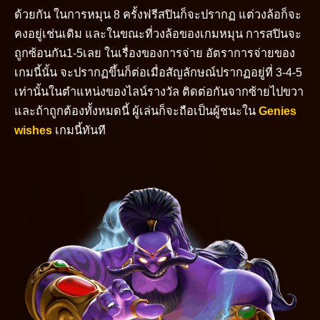
ด้วยกัน ในการหมุน 8 ครั้งฟรีสปินก็จะปรากฏ แต่วงล้อก็จะ
คงอยู่เช่นเดิม และในขณะที่วงล้อของเกมหมุน การสปินจะ
ถูกซ้อนกัน1-5เลย ในเรื่องของการจ่าย อัตราการจ่ายของ
เกมนี้นั้น จะปรากฏขึ้นก็ต่อเมื่อสัญลักษณ์ปรากฏอยู่ที่ 3-4-5
เท่านั้นในตำแหน่งของไลน์รางวัล ติดต่อกันจากซ้ายไปขวา
และถ้าถูกต้องทั้งหมดนี้ ผู้เล่นก็จะถือเป็นผู้ชนะใน
Genies
wishes
เกมนี้ทันที