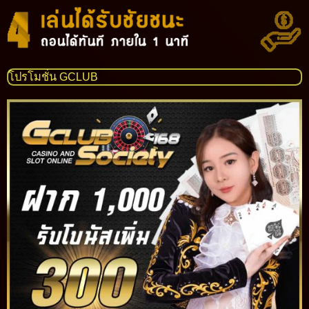
โปรโมชั่น GCLUB