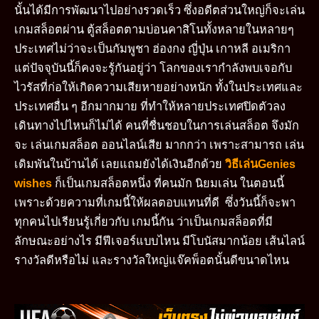
นั้นได้มีการพัฒนาไปอย่างรวดเร็ว ซึ่งอดีตส่วนใหญ่ก็จะเล่น
เกมสล็อตผ่าน ตู้สล็อตตามบ่อนคาสิโนทั้งหลายในหลายๆ
ประเทศไม่ว่าจะเป็นกัมพูชา ฮ่องกง ญี่ปุ่น เกาหลี อเมริกา
แต่ปัจจุบันนี้ก็คงจะรู้กันอยู่ว่า โลกของเรากำลังพบเจอกับ
ไวรัสที่ก่อให้เกิดความเสียหายอย่างหนัก ทั้งในประเทศและ
ประเทศอื่น ๆ อีกมากมาย ที่ทำให้หลายประเทศปิดตัวลง
เดินทางไปไหนก็ไม่ได้ คนที่ชื่นชอบในการเล่นสล็อต จึงมัก
จะ เล่นเกมสล็อต ออนไลน์เสีย มากกว่า เพราะสามารถ เล่น
เดิมพันในบ้านได้ เลยแถมยังได้เงินอีกด้วย
วิธีเล่นGenies
wishes
ก็เป็นเกมสล็อตหนึ่ง ที่คนมัก นิยมเล่น ในตอนนี้
เพราะด้วยความที่เกมนี้ให้ผลตอบแทนที่ดี ซึ่งวันนี้ก็จะพา
ทุกคนไปเรียนรู้เกี่ยวกับ เกมนี้กัน ว่าเป็นเกมสล็อตที่มี
ลักษณะอย่างไร มีฟีเจอร์แบบไหน มีโบนัสมากน้อย เส้นไลน์
รางวัลดีหรือไม่ และรางวัลใหญ่แจ๊คพ็อตนั้นดีขนาดไหน