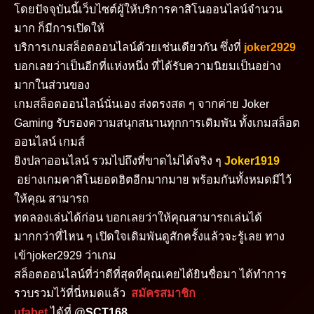
โดยปัจจุบันนี้เว็บไซต์ผู้ให้บริการคาสิโนออนไลน์จำนวน
มาก ก็มีการเปิดให้
บริการเกมสล็อตออนไลน์ด้วยเช่นเดียวกัน ซึ่งที่
joker2929
บอกเลยว่าเป็นอีกที่แห่งหนึ่ง ที่ได้รับความนิยมเป็นอย่าง
มากในส่วนของ
เกมสล็อตออนไลน์นั่นเอง ส่งตรงสด ๆ จากค่าย Joker
Gaming รับรองความสนุกสนานทุกการเดิมพัน ทั้งเกมสล็อต
ออนไลน์ เกมส์
ยิงปลาออนไลน์ รวมไปถึงที่ขาดไม่ได้จริง ๆ
Joker1919
อย่างเกมคาสิโนยอดฮิตอีกมากมาย พร้อมกันทั้งหมดมีไว้
ให้คุณ สามารถ
ทดลองเล่นได้ก่อน บอกเลยว่าให้คุณสามารถเล่นได้
มากกว่าที่ไหน ๆ เปิดใจเดิมพันดูสักครั้งแล้วจะรู้เลย ทาง
เข้าjoker2929 ว่าเกม
สล็อตออนไลน์ที่ว่าดีที่สุดที่คุณเคยได้ยินชื่อมา ได้ทำการ
รวบรวมไว้ที่นี่หมดแล้ว
สมัครสมาชิก
ufabet
ได้ที่
@SCT168