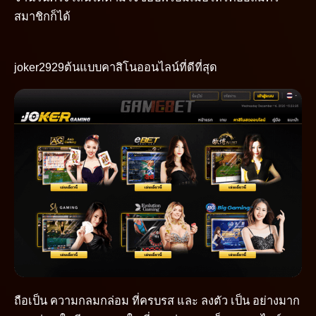
สมาชิกก็ได้
joker2929ต้นแบบคาสิโนออนไลน์ที่ดีที่สุด
ถือเป็น ความกลมกล่อม ที่ครบรส และ ลงตัว เป็น อย่างมาก