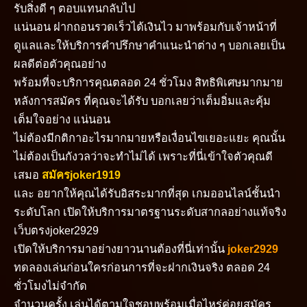
รับสิ่งดี ๆ ตอบแทนกลับไป
แน่นอน ฝากถอนรวดเร็วได้เงินไว มาพร้อมกับเจ้าหน้าที่
ดูแลและให้บริการคำปรึกษาคำแนะนำต่าง ๆ บอกเลยเป็น
ผลดีต่อตัวคุณอย่าง
พร้อมที่จะบริการคุณตลอด 24 ชั่วโมง สิทธิพิเศษมากมาย
หลังการสมัคร ที่คุณจะได้รับ บอกเลยว่าเต็มอิ่มและคุ้ม
เต็มใจอย่าง แน่นอน
ไม่ต้องมีกติกาอะไรมากมายหรือเงื่อนไขเยอะแยะ คุณนั้น
ไม่ต้องเป็นกังวลว่าจะทำไม่ได้ เพราะที่นี่เข้าใจตัวคุณดี
เสมอ
สมัคร
joker1919
และ อยากให้คุณได้รับอิสระมากที่สุด เกมออนไลน์ชั้นนำ
ระดับโลก เปิดให้บริการมาตรฐานระดับสากลอย่างแท้จริง
เว็บตรงjoker2929
เปิดให้บริการมาอย่างยาวนานต้องที่นี่เท่านั้น
joker2929
ทดลองเล่นก่อนใครก่อนการที่จะฝากเงินจริง ตลอด 24
ชั่วโมงไม่จำกัด
จำนวนครั้ง เล่นได้ตามใจชอบพร้อมเมื่อไหร่ค่อยสมัคร