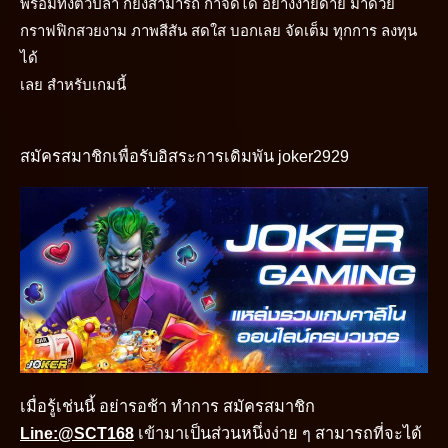
พร้อมทั้งตัวปลา ก็ยังสามารถ กำจัดได้ อย่างง่ายดาย มาด้วย
กราฟฟิกสวยงาม ภาพสีสัน สดใส บอกเลย จัดเต็ม ทุกการ ลงทุน
ได้
เลย สำหรับเกมนี้
สมัครสมาชิกเพื่อรับอิสระการเดิมพัน joker2929
เมื่อรู้เช่นนี้ อย่ารอช้า ทำการ สมัครสมาชิก
Line:@SCT168
เข้ามาเป็นส่วนหนึ่งง่าย ๆ สามารถที่จะได้