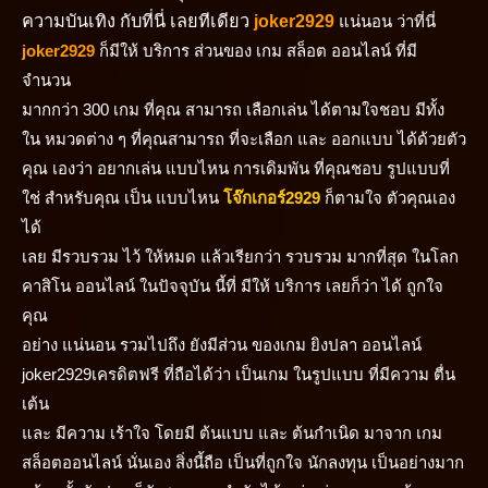
ความบันเทิง กับที่นี่ เลยทีเดียว
joker2929
แน่นอน ว่าที่นี่
joker2929
ก็มีให้ บริการ ส่วนของ เกม สล็อต ออนไลน์ ที่มี
จำนวน
มากกว่า 300 เกม ที่คุณ สามารถ เลือกเล่น ได้ตามใจชอบ มีทั้ง
ใน หมวดต่าง ๆ ที่คุณสามารถ ที่จะเลือก และ ออกแบบ
ได้ด้วยตัว
คุณ เองว่า อยากเล่น แบบไหน การเดิมพัน ที่คุณชอบ รูปแบบที่
ใช่ สำหรับคุณ เป็น แบบไหน
โจ๊กเกอร์
2929
ก็ตามใจ ตัวคุณเอง
ได้
เลย มีรวบรวม ไว้ ให้หมด แล้วเรียกว่า รวบรวม มากที่สุด ในโลก
คาสิโน ออนไลน์ ในปัจจุบัน นี้ที่ มีให้ บริการ เลยก็ว่า ได้ ถูกใจ
คุณ
อย่าง แน่นอน รวมไปถึง ยังมีส่วน ของเกม ยิงปลา ออนไลน์
joker2929เครดิตฟรี ที่ถือได้ว่า เป็นเกม ในรูปแบบ ที่มีความ ตื่น
เต้น
และ มีความ เร้าใจ โดยมี ต้นแบบ และ ต้นกำเนิด มาจาก เกม
สล็อตออนไลน์ นั่นเอง สิ่งนี้ถือ เป็นที่ถูกใจ นักลงทุน เป็นอย่างมาก