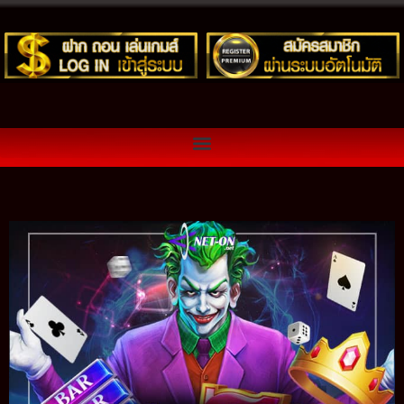
Skip
to
content