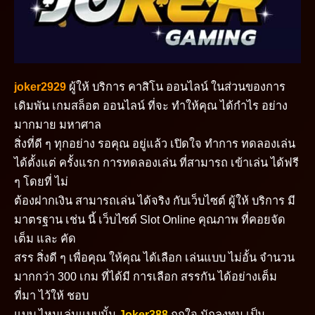
joker2929
ผู้ให้ บริการ คาสิโน ออนไลน์ ในส่วนของการ
เดิมพัน เกมสล็อต ออนไลน์ ที่จะ ทำให้คุณ ได้กำไร อย่าง
มากมาย มหาศาล
สิ่งที่ดี ๆ ทุกอย่าง รอคุณ อยู่แล้ว เปิดใจ ทำการ ทดลองเล่น
ได้ตั้งแต่ ครั้งแรก การทดลองเล่น ที่สามารถ เข้าเล่น ได้ฟรี
ๆ โดยที่ ไม่
ต้องฝากเงิน สามารถเล่น ได้จริง กับเว็บไซต์ ผู้ให้ บริการ มี
มาตรฐาน เช่น นี้ เว็บไซต์ Slot Online คุณภาพ ที่คอยจัด
เต็ม และ คัด
สรร สิ่งดี ๆ เพื่อคุณ ให้คุณ ได้เลือก เล่นแบบ ไม่อั้น จำนวน
มากกว่า 300 เกม ที่ได้มี การเลือก สรรกัน ได้อย่างเต็ม
ที่มา ไว้ให้ ชอบ
แบบ ไหนเล่นแบบนั้น
Joker388
ถูกใจ นักลงทุน เป็น