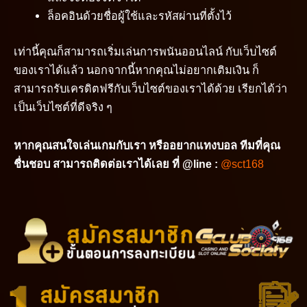
ล็อคอินด้วยชื่อผู้ใช้และรหัสผ่านที่ตั้งไว้
เท่านี้คุณก็สามารถเริ่มเล่นการพนันออนไลน์ กับเว็บไซต์
ของเราได้แล้ว นอกจากนี้หากคุณไม่อยากเติมเงิน ก็
สามารถรับเครดิตฟรีกับเว็บไซต์ของเราได้ด้วย เรียกได้ว่า
เป็นเว็บไซต์ที่ดีจริง ๆ
หากคุณสนใจเล่นเกมกับเรา หรืออยากแทงบอล ทีมที่คุณ
ชื่นชอบ สามารถติดต่อเราได้เลย ที่ @line :
@sct168