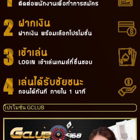
โปรโมชั่น GCLUB