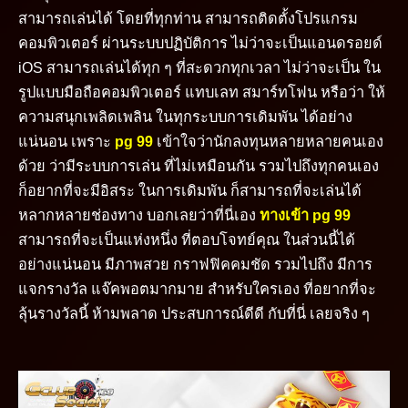
สามารถเล่นได้ โดยที่ทุกท่าน สามารถติดตั้งโปรแกรม
คอมพิวเตอร์ ผ่านระบบปฏิบัติการ ไม่ว่าจะเป็นแอนดรอยด์
iOS สามารถเล่นได้ทุก ๆ ที่สะดวกทุกเวลา ไม่ว่าจะเป็น ใน
รูปแบบมือถือคอมพิวเตอร์ แทบเลท สมาร์ทโฟน หรือว่า ให้
ความสนุกเพลิดเพลิน ในทุกระบบการเดิมพัน ได้อย่าง
แน่นอน เพราะ
pg 99
เข้าใจว่านักลงทุนหลายหลายคนเอง
ด้วย ว่ามีระบบการเล่น ที่ไม่เหมือนกัน รวมไปถึงทุกคนเอง
ก็อยากที่จะมีอิสระ ในการเดิมพัน ก็สามารถที่จะเล่นได้
หลากหลายช่องทาง บอกเลยว่าที่นี่เอง
ทางเข้า
pg 99
สามารถที่จะเป็นแห่งหนึ่ง ที่ตอบโจทย์คุณ ในส่วนนี้ได้
อย่างแน่นอน มีภาพสวย กราฟฟิคคมชัด รวมไปถึง มีการ
แจกรางวัล แจ๊คพอตมากมาย สำหรับใครเอง ที่อยากที่จะ
ลุ้นรางวัลนี้ ห้ามพลาด ประสบการณ์ดีดี กับที่นี่ เลยจริง ๆ