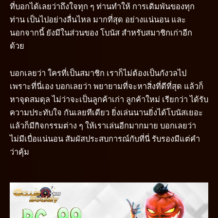
ที่บอกได้เลยว่าถึงใจทุก ๆ ท่านทำให้ การเดิมพันของทุก
ท่าน เป็นไปอย่างลื่นไหล มากที่สุด อย่างแน่นอน และ
นอกจากนี้ ยังมีในส่วนของ โบนัส สำหรับสมาชิกเก่าอีก
ด้วย
บอกเลยว่า ใครที่เป็นสมาชิก เราก็ไม่ต้องเป็นกังวลไป
เพราะที่นี่เอง บอกเลยว่า พยายามที่จะหาสิ่งที่ดีที่สุด แล้วก็
หาจุดสมดุล ไม่ว่าจะเป็นลูกค้าเก่า ลูกค้าใหม่ เรียกว่า ได้รับ
ความประทับใจ กันเลยทีเดียว ยิ่งเล่นนานยิ่งได้โบนัสเยอะ
แล้วก็มีกิจกรรมต่าง ๆ ให้เราเล่นอีกมากมาย บอกเลยว่า
ไม่มีเบื่อแน่นอน สัมผัสประสบการณ์กับที่นี่ รับรองมีแต่คำ
ว่าคุ้ม