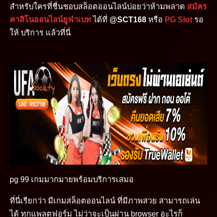
สำหรับใครที่ชื่นชอบสล็อตออนไลน์บ่อยว่าห้ามพลาด
สมัคร
คาสิโนออนไลน์ยูฟ่าเบท
ได้ที่
@SCT168
หรือ
PG Slot
รอ
ให้ บริการ แล้วที่นี่
pg 99 เกมมากมายพร้อมบริการเสมอ
ที่นี่เรียกว่า มีเกมสล็อตออนไลน์ ที่มีภาพสวย สามารถเล่น
ได้ ทุกแพลตฟอร์ม ไม่ว่าจะเป็นผ่าน browser อะไรก็