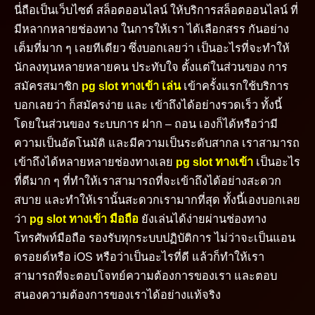
นี่ถือเป็นเว็บไซต์ สล็อตออนไลน์ ให้บริการสล็อตออนไลน์ ที่
มีหลากหลายช่องทาง ในการให้เรา ได้เลือกสรร กันอย่าง
เต็มที่มาก ๆ เลยทีเดียว ซึ่งบอกเลยว่า เป็นอะไรที่จะทำให้
นักลงทุนหลายหลายคน ประทับใจ ตั้งแต่ในส่วนของ การ
สมัครสมาชิก
pg slot ทางเข้า เล่น
เข้าครั้งแรกใช้บริการ
บอกเลยว่า ก็สมัครง่าย และ เข้าถึงได้อย่างรวดเร็ว ทั้งนี้
โดยในส่วนของ ระบบการ ฝาก – ถอน เองก็ได้หรือว่ามี
ความเป็นอัตโนมัติ และมีความเป็นระดับสากล เราสามารถ
เข้าถึงได้หลายหลายช่องทางเลย
pg slot ทางเข้า
เป็นอะไร
ที่ดีมาก ๆ ที่ทำให้เราสามารถที่จะเข้าถึงได้อย่างสะดวก
สบาย และทำให้เรานั้นสะดวกเรามากที่สุด ทั้งนี้เองบอกเลย
ว่า
pg slot ทางเข้า มือถือ
ยังเล่นได้ง่ายผ่านช่องทาง
โทรศัพท์มือถือ รองรับทุกระบบปฏิบัติการ ไม่ว่าจะเป็นแอน
ดรอยด์หรือ iOS หรือว่าเป็นอะไรที่ดี แล้วก็ทำให้เรา
สามารถที่จะตอบโจทย์ความต้องการของเรา และตอบ
สนองความต้องการของเราได้อย่างแท้จริง