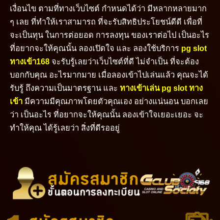
เงื่อนไข ตามที่ทางเว็บไซต์ กำหนดได้ว่า มีหลากหลายมาก
ๆ เลย ที่ทำให้เราสามารถ ที่จะรับสิทธิประโยชน์ดีดี เพื่อที่
จะเป็นทุน ในการต่อยอด การลงทุน ของเราต่อไป เป็นอะไร
ที่อยากจะให้คุณนั้น ลองเปิดใจ และ ลองใช้บริการ
pg slot
ทางเข้า168
จะรับรู้เลยว่าเว็บไซต์ที่ดี ไม่จำเป็น ที่จะต้อง
บอกกับคุณ อะไรมากมาย เมื่อลองเข้าไปเล่นแล้ว คุณจะได้
รับรู้ ถึงความเป็นมาตรฐาน และ
ทางเข้าเล่น
pg slot ทาง
เข้า
มีความมีคุณภาพโดยตัวคุณเอง อย่างแน่นอน บอกเลย
ว่า เป็นอะไร ที่อยากจะให้คุณนั้น ลองเข้าใจเยอะเยอะ จะ
ทำให้คุณ ได้รู้เลยว่า สิ่งที่ดีรออยู่