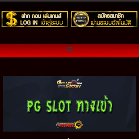
Skip
to
content