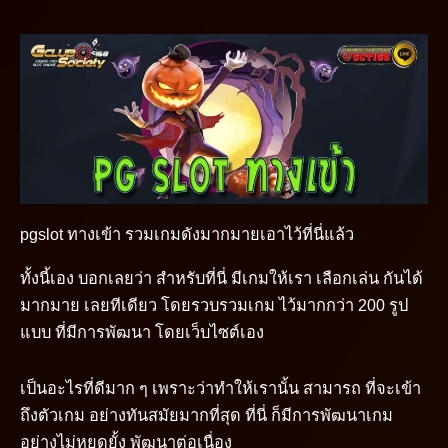
pgslot ทางเข้า รวมเกมดังมากมายเอาไว้ที่นี่แล้ว
ทั้งนี้เอง บอกเลยว่า สำหรับที่นี่ มีเกมให้เรา เลือกเล่น กันได้
มากมาย เลยทีเดียว โดยรวบรวมเกม ไว้มากกว่า 200 รูป
แบบ ที่มีการพัฒนา โดยเว็บไซต์เอง
เป็นอะไรที่ดีมาก ๆ เพราะว่าทำให้เรานั้น สามารถ ที่จะเข้า
ถึงตัวเกม อย่างทันสมัยมากที่สุด ที่นี่ ก็มีการพัฒนาเกม
อย่างไม่หยุดยั้ง พัฒนาต่อเนื่อง