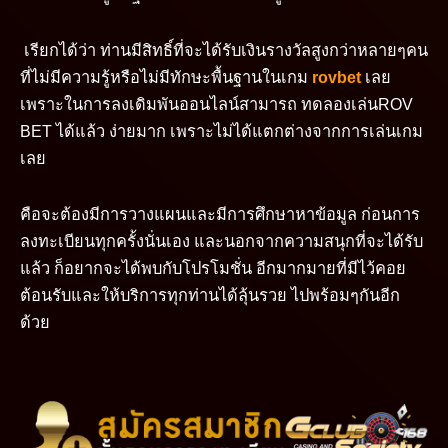
เรียกได้ว่า ท่านมีสิทธิ์ที่จะได้รับเงินรางวัลสูงกว่าหลายๆคน
ที่ไม่มีความรู้หรือไม่มีทักษะพื้นฐานในเกม
rovbet
เลย
เพราะในการลงเดิมพันออนไลน์สามารถ ทดลองเล่นROV
BET ได้แล้ว ง่ายมาก เพราะไม่ได้แตกต่างจากการเล่นเกม
เลย
คือจะต้องมีการวางแผนและมีการศึกษาหาข้อมูล ก่อนการ
ลงทะเบียนทุกครั้งนั่นเอง และนอกจากความสนุกที่จะได้รับ
แล้ว ก็อยากจะได้พบกับโปรโมชั่น อีกมากมายที่มีไว้คอย
ต้อนรับและให้บริการทุกท่านได้ลุ้นรวย ไปพร้อมๆกันอีก
ด้วย