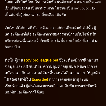
โดยเกมที่เป็นที่นิยม ในการเดิมพัน นั้นมักจะเป็น เกมยอดฮิต และ
เป็นที่รู้จักของคน เป็นจำนวนมาก ไม่ว่าจะเป็น rov , pubg , lol
เป็นต้น ซึ่งผู้เล่นสามารถ ที่จะเลือกเดิมพัน
เว็บไหนก็ได้ตามที่ ตัวเองต้องการ แต่ก่อนที่จะเดิมพันได้นั้น ผู้
เล่นจะต้องทำก็คือ จะต้องทำการสมัครสมาชิกกับเว็บไซด์ ที่ให้
บริการก่อน ซึ่งแต่ละเว็บก็จะมี โปรโมชั่น และโบนัส ที่แตกต่าง
กันออกไป
ดังนั้นผู้เล่น
Rov pro league bet
จึงจะต้องมีการศึกษาหา
ข้อมูล และเปรียบเทียบ ความคุ้มค่าอยู่เสมอ หลังจากการ
สมัครสมาชิกและเกมส์อื่นๆที่น่าสนใจอีกมากมาย ให้ลูกค้า
ได้ลองเล่นที่เว็บ
Esportbet
ทำการ เติมเงินเข้าสู่ ระบบ
เรียบร้อยแล้ว ผู้เล่นก็จะสามารถเลือกลงเดิมพัน การแข่งขันหรือ
เกมที่ตนเองต้องการได้เลย