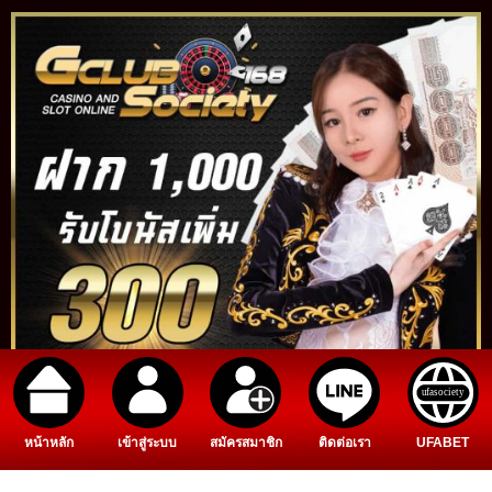
ufasociety
หน้าหลัก
เข้าสู่ระบบ
สมัครสมาชิก
ติดต่อเรา
UFABET