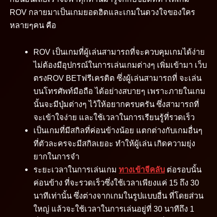
ROV กลายมาเป็นเกมยอดฮิตและเกมในดวงใจของใคร
หลายๆคน คือ
ROV เป็นเกมที่ผู้เล่นสามารถที่จะควบคุมเกมได้ง่าย
ไม่ต้องมีอุปกรณ์ในการเล่นเกมต่างๆ เพิ่มเข้ามา เว็บ
ตรงROV BETฟรีเครดิต ซึ่งผู้เล่นสามารถที่ จะเล่น
บนโทรศัพท์มือถือ ได้อย่างสบายๆ เพราะภายในเกม
นั้นจะมีปุ่มต่างๆ ไว้ให้อยากครบครัน ซึ่งสามารถที่
จะเข้าใจง่าย และใช้เวลาในการเรียนรู้ที่รวดเร็ว
เป็นเกมที่มีสกิลที่ค่อนข้างน้อย แตกต่างกับเกมอื่นๆ
ที่ตัวละครจะมีสกิลเยอะ ทำให้ผู้เล่น เกิดความยุ่ง
ยากในการจำ
ระยะเวลาในการเล่นเกม
ทางเข้าจีคลับ
ต่อรอบนั้น
ค่อนข้าง ที่จะรวดเร็วซึ่งใช้เวลาเพียงแค่ 15 ถึง 30
นาทีเท่านั้น ซึ่งต่างจากเกมในรูปแบบอื่น ที่โดยส่วน
ใหญ่ แล้วจะใช้เวลาในการเล่นอยู่ที่ 30 นาทีถึง 1