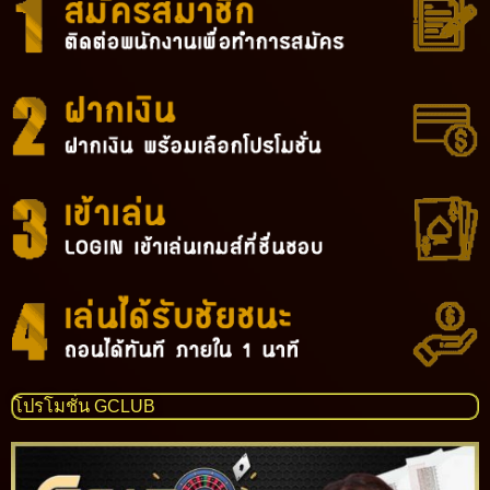
โปรโมชั่น GCLUB