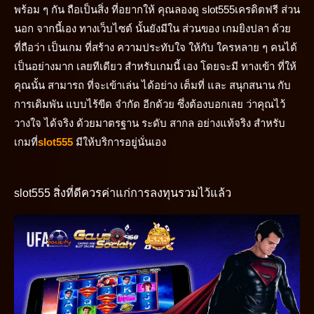
พร้อม ๆ กัน ถือเป็นสิ่ง ที่อยากให้ คุณลองดู slot555เครดิตฟรี ส่วน
นอก จากนี้เอง ทางเว็บไซต์ นั้นยังมีใน ส่วนของ เกมยิงปลา ด้วย
ที่ถือว่า เป็นเกม ที่สร้าง ความประทับใจ ให้กับ ใครหลาย ๆ คนได้
เป็นอย่างมาก เลยทีเดียว สำหรับเกมนี้ เอง โดยจะมี ทางเข้า ที่ให้
คุณนั้น สามารถ ที่จะเข้าเล่น ได้อย่าง เต็มที่ และ สนุกสนาน กับ
การเดิมพัน แบบไร้ขีด จำกัด อีกด้วย ซึ่งต้องบอกเลย ว่าคุณไว้
วางใจ ได้จริง ด้วยมาตรฐาน ระดับ สากล อย่างแท้จริง สำหรับ
เกมที่
slot555
มีให้บริการอยู่นั่นเอง
slot555 สิ่งที่ดีควรค่าแก่การลงทุนรวมไว้แล้ว