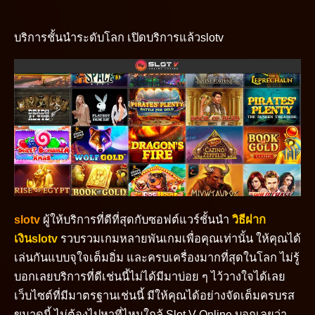
บริการชั้นนำระดับโลก เปิดบริการแล้วslotv
slotv
ผู้ให้บริการที่ดีที่สุดกับซอฟต์แวร์ชั้นนำ
วิธีฝาก
เงิน
slotv
รวบรวมเกมหลายพันเกมเพื่อคุณเท่านั้น ให้คุณได้
เล่นกันแบบจุใจเต็มอิ่ม และครบเครื่องมากที่สุดในโลก ไม่รู้
บอกเลยบริการที่ดีเช่นนี้ไม่ได้มีมาบ่อย ๆ ไว้วางใจได้เลย
เว็บไซต์ที่มีมาตรฐานเช่นนี้ มีให้คุณได้อย่างจัดเต็มครบรส
ขนาดนี้ ไม่ต้องไปหาที่ไหนใกล้ Slot V Online บอกเลยว่า