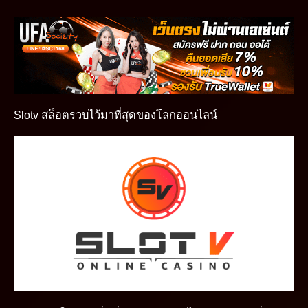
Slotv สล็อตรวบไว้มาที่สุดของโลกออนไลน์