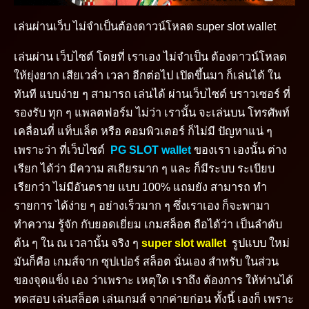
เล่นผ่านเว็บ ไม่จำเป็นต้องดาวน์โหลด super slot wallet
เล่นผ่าน เว็บไซต์ โดยที่ เราเอง ไม่จำเป็น ต้องดาวน์โหลด
ให้ยุ่งยาก เสียเวล่ำ เวลา อีกต่อไป เปิดขึ้นมา ก็เล่นได้ ใน
ทันที แบบง่าย ๆ สามารถ เล่นได้ ผ่านเว็บไซต์ บราวเซอร์ ที่
รองรับ ทุก ๆ แพลตฟอร์ม ไม่ว่า เรานั้น จะเล่นบน โทรศัพท์
เคลื่อนที่ แท็บเล็ต หรือ คอมพิวเตอร์ ก็ไม่มี ปัญหาแน่ ๆ
เพราะว่า ที่เว็บไซต์
PG SLOT wallet
ของเรา เองนั้น ต่าง
เรียก ได้ว่า มีความ สเถียรมาก ๆ และ ก็มีระบบ ระเบียบ
เรียกว่า ไม่มีอันตราย แบบ 100% แถมยัง สามารถ ทำ
รายการ ได้ง่าย ๆ อย่างเร็วมาก ๆ ซึ่งเราเอง ก็จะพามา
ทำความ รู้จัก กับยอดเยี่ยม เกมสล็อต ถือได้ว่า เป็นลำดับ
ต้น ๆ ใน ณ เวลานั้น จริง ๆ
super slot wallet
รูปแบบ ใหม่
มันก็คือ เกมส์จาก ซุปเปอร์ สล็อต นั่นเอง สำหรับ ในส่วน
ของจุดแข็ง เอง ว่าเพราะ เหตุใด เราถึง ต้องการ ให้ท่านได้
ทดสอบ เล่นสล็อต เล่นเกมส์ จากค่ายก่อน ทั้งนี้ เองก็ เพราะ