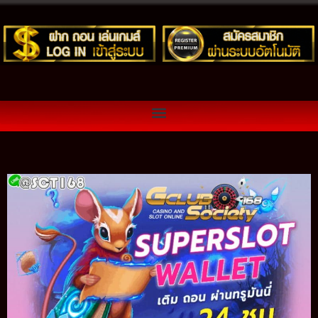
Skip
to
content