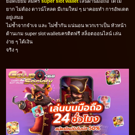
ยอดเยี่ยม สมัคร
super slot wallet
เล่นผ่านมือถือ ได้ไม่
ยาก ไม่ต้อง ดาวน์โหลด มีเกมใหม่ ๆ มาคอยทำ การอัพเดต
อยู่เสมอ
ไม่ซ้ำจากจำเจ และ ไม่ซ้ำกัน แน่นอน พวกเราเป็น หัวหน้า
ด้านเกม super slot walletเครดิตฟรี สล็อตออนไลน์ เล่น
ง่าย ๆ ได้เงิน
จริง ๆ