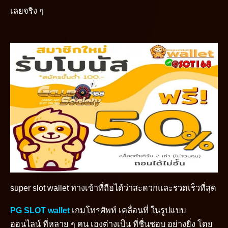
เลยจริง ๆ
super slot wallet ทางเข้าที่ถือได้ว่าสะดวกและรวดเร็วที่สุด
PG SLOT wallet
เกมโทรศัพท์ เคลื่อนที่ ในรูปแบบ
ออนไลน์ ที่หลาย ๆ คน เองต่างเป็น ที่ชื่นชอบ อย่างยิ่ง โดย