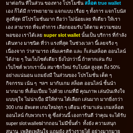
มาต่อกัน ที่ในส่วน ของทาง โปรโมชั่น
สล็อต true wallet
เอง ก็ได้มี การพยายาม แจกแบบ เรื่อย ๆ ทั้งการ แจกโบนัส
สูงที่สุด มีโปรโมชั่นมาก ถือว่า ไม่น้อยเลย ทีเดียว ให้เรา
เอง สามารถ ที่จะทำการ เลือกยอมรับ ได้ตาม ความชอบ
พอของ เราได้เลย
super slot wallet
นั้นเป็น บริการ ที่กำลัง
เดินทาง มาชนิด ที่ว่า แรงที่สุด ในช่วงเวลา นี้เลยจริง ๆ
เนื่องจาก ว่าสามารถ เพิ่มเครดิต และ ก็เล่นสล็อต ออนไลน์
ได้ง่าย ๆ ในเว็บไซต์เดียว ยิ่งไปกว่านี้ ถ้าหากเล่น กับ
เว็บไซต์ พวกเรานั้น สมาชิกใหม่ รับโบนัส สูงสุด ถึง 50%
อย่างแน่นอน แถมยังมี ในส่วนของ โปรโมชั่น เด็ด ๆ
กิจกรรม เน้น ๆ ฯลฯ มากับเกม สล็อต ออนไลน์ ชั้นนำ
มากมาย ที่เต็มเปี่ยม ไปด้วย เกมที่มี คุณภาพ เล่นบันเทิงใจ
แบบจุใจ ไม่น่าเบื่อ มีให้ท่าน ได้เลือก เล่นมาก มากยิ่งกว่า
300 เกม อัพเดท เกมใหม่ทุก ๆ เดือน เข้ามาเล่น เกมสล็อต
ออนไลน์ กับพวกเรา ดู ซึ่งส่วนนี้ เองการันตี ว่าคุณ จะได้รับ
super slot walletฝากถอน ไม่มีขั้นต่ำ ทั้งยัง ความสนุก
สนาน เพลิดเพลินใจ แถมยัง สร้างรายได้ อย่างมากมาย