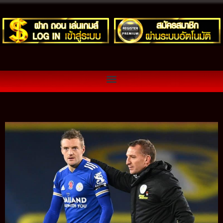
Skip
to
content