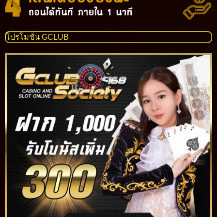
โปรโมชั่น GCLUB