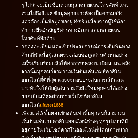
ๆ ไม่ว่าจะเป็น ชื่อนามสกุล หมายเลขโทรศัพท์ และ
รวมไปถึงอีเมล ข้อมูลทุกอย่างต้องเป็นความจริง
แล้วต้องเป็นข้อมูลของผู้ใช้จริง เนื่องจากผู้ใช้ต้อง
ทำการยืนยันบัญชีผ่านทางอีเมล และหมายเลข
โทรศัพท์อีกด้วย
กดลงทะเบียน และเปิดประสบการณ์การเดิมพันทาง
ด้านกีฬาเมื่อผู้เล่นตรวจสอบข้อมูลส่วนตัวทุกอย่าง
เสร็จเรียบร้อยแล้วให้ทำการกดลงทะเบียน และหลัง
จากนั้นทุกคนก็สามารถเริ่มต้นเล่นเกมส์คาสิโน
ออนไลน์ที่ดีที่สุด และจะมอบประสบการณ์ที่แสน
ประทับใจให้กับผู้เล่น รวมถึงมือใหม่ทุกคนได้อย่าง
ยอดเยี่ยมที่สุดผ่านทางเว็บไซต์คาสิโน
ออนไลน์
ufabet1688
เพียงแค่ 3 ขั้นตอนข้างต้นเท่านั้นทุกคนก็สามารถ
เริ่มต้นเล่นเกมคาสิโนออนไลน์ต่างๆ ทุกรูปแบบที่มี
อยู่ภายใน เว็บไซต์คาสิโนออนไลน์ที่มีคุณภาพมาก
ที่สุดในประเทศไทย และมีศักยภาพทางการเงินสูง