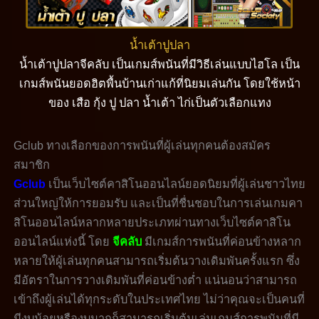
น้ำเต้าปูปลา
น้ำเต้าปูปลาจีคลับ เป็นเกมส์พนันที่มีวิธีเล่นแบบไฮโล เป็น
เกมส์พนันยอดฮิตพื้นบ้านเก่าแก้ที่นิยมเล่นกัน โดยใช้หน้า
ของ เสือ กุ้ง ปู ปลา น้ำเต้า ไก่เป็นตัวเลือกแทง
Gclub ทางเลือกของการพนันที่ผู้เล่นทุกคนต้องสมัคร
สมาชิก
Gclub
เป็นเว็บไซต์คาสิโนออนไลน์ยอดนิยมที่ผู้เล่นชาวไทย
ส่วนใหญ่ให้การยอมรับ และเป็นที่ชื่นชอบในการเล่นเกมคา
สิโนออนไลน์หลากหลายประเภทผ่านทางเว็บไซต์คาสิโน
ออนไลน์แห่งนี้ โดย
จีคลับ
มีเกมส์การพนันที่ค่อนข้างหลาก
หลายให้ผู้เล่นทุกคนสามารถเริ่มต้นวางเดิมพันครั้งแรก ซึ่ง
มีอัตราในการวางเดิมพันที่ค่อนข้างต่ำ แน่นอนว่าสามารถ
เข้าถึงผู้เล่นได้ทุกระดับในประเทศไทย ไม่ว่าคุณจะเป็นคนที่
มีงบน้อยหรืองบมากก็สามารถเริ่มต้นเล่นเกมส์การพนันที่มี