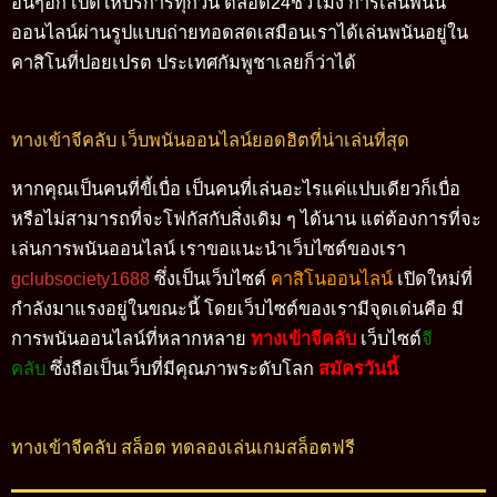
อื่นๆอีก เปิดให้บริการทุกวัน ตลอด24ชั่วโมง การเล่นพนัน
ออนไลน์ผ่านรูปแบบถ่ายทอดสดเสมือนเราได้เล่นพนันอยู่ใน
คาสิโนที่ปอยเปรต ประเทศกัมพูชาเลยก็ว่าได้
ทางเข้าจีคลับ เว็บพนันออนไลน์ยอดฮิตที่น่าเล่นที่สุด
หากคุณเป็นคนที่ขี้เบื่อ เป็นคนที่เล่นอะไรแค่แปบเดียวก็เบื่อ
หรือไม่สามารถที่จะโฟกัสกับสิ่งเดิม ๆ ได้นาน แต่ต้องการที่จะ
เล่นการพนันออนไลน์ เราขอแนะนำเว็บไซต์ของเรา
gclubsociety1688
ซึ่งเป็นเว็บไซต์
คาสิโนออนไลน์
เปิดใหม่ที่
กำลังมาแรงอยู่ในขณะนี้ โดยเว็บไซต์ของเรามีจุดเด่นคือ มี
การพนันออนไลน์ที่หลากหลาย
ทางเข้าจีคลับ
เว็บไซต์
จี
คลับ
ซึ่งถือเป็นเว็บที่มีคุณภาพระดับโลก
สมัครวันนี้
ทางเข้าจีคลับ สล็อต ทดลองเล่นเกมสล็อตฟรี