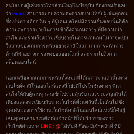
สนใจของผู้เล่นชาวไทยส่วนใหญ่ในปัจจุบัน ต้องยอมรับเลย
ว่า
Gclub
สามารถมอบความสะดวกสบายให้กับผู้เล่นทุกคน
ซึ่งเป็นทางเลือกใหม่ๆ ที่ผู้เล่นยุคใหม่มีความชื่นชอบนั่นก็คือ
ความสะดวกสบายในการเข้าถึงตัวเกมต่างๆ ที่มีความน่า
สนใจ และรวมถึงความเรียบง่ายในการเล่นเกม ไม่ว่าจะเป็น
ในส่วนของเกมการพนันอย่างคาสิโนสด เกมการพนันทาง
ด้านกีฬาอย่างการแทงบอลออนไลน์ และรวมไปถึงเกม
สล็อตออนไลน์
นอกเหนือจากเกมการพนันทั้งหมดที่ได้กล่าวมาแล้วนั้นทาง
เว็บไซต์คาสิโนออนไลน์แห่งนี้ก็ยังมีโปรโมชั่นต่างๆ ที่น่า
สนใจให้กับผู้เล่นทุกคนเข้าไปร่วมลุ้นรับ และร่วมสนุกกันได้
เพียงแค่ลงทะเบียนกับทางเว็บไซต์ตั้งแต่วันนี้เป็นต้นไป ซึ่ง
จุดเด่นของการใช้งานเว็บไซต์คาสิโนออนไลน์แห่งนี้ก็คือผู้
เล่นทุกคนสามารถติดต่อเจ้าหน้าที่ให้บริการของทาง
เว็บไซต์ผ่านทาง
LINE :
@
ได้ทันที ซึ่งจะมีเจ้าหน้าที่ ที่มี