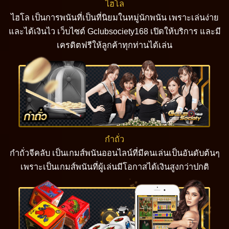
ไฮโล
ไฮโล เป็นการพนันที่เป็นที่นิยมในหมู่นักพนัน เพราะเล่นง่าย
และได้เงินไว เว็บไซต์ Gclubsociety168 เปิดให้บริการ และมี
เครดิตฟรีให้ลูกค้าทุกท่านได้เล่น
กำถั่ว
กำถั่วจีคลับ เป็นเกมส์พนันออนไลน์ที่มีคนเล่นเป็นอันดับต้นๆ
เพราะเป็นเกมส์พนันที่ผู้เล่นมีโอกาสได้เงินสูงกว่าปกติ