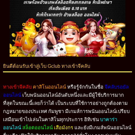
ยินดีต้อนรับเข้าสู่เว็บ Gclub ทางเข้าจีคลับ
ทางเข้าจีคลับ
คาสิโนออนไลน์
หรือรู้จักกันในชื่อ
จีคลับรอยัล
ออนไลน์
เว็บพนันออนไลน์อันดับหนึ่งและมีผู้ใช้บริการมาก
ที่สุดในขณะนี้เลยก็ว่าได้ เป็นระบบที่ใช้การอย่างถูกต้องตาม
กฎหมายของประเทศ กัมพูชา มีเกมส์การพนันออนไลน์เปรียบ
เสมือนเข้าไปเล่นในคาสิโนทุกประการ อิทิเช่น
บาคาร่า
ออนไลน์
สล็อตออนไลน์
เสือมังกร
และยังมีเกมส์พนันออนไลน์