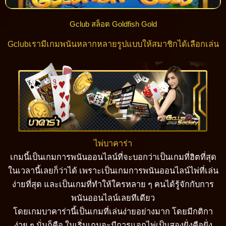
Gclub สล็อต Goldfish Gold
Gclubเรามีเกมพนันหลากหลายรูปแบบให้สมาชิกได้เลือกเล่น
ไพ่บาคาร่า
เกมนี้เป็นเกมการพนันออนไลน์ที่จะบอกว่าเป็นเกมที่ฮิตที่สุด
ในเวลานี้เลยก็ว่าได้ เพราะเป็นเกมการพนันออนไลน์ไพ่ที่เล่น
ง่ายที่สุด และเป็นเกมที่ทำให้ใครหลาย ๆ คนได้รู้จักกับการ
พนันออนไลน์เลยทีเดียว
โดยเกมบาคาร่านี้เป็นเกมที่เล่นง่ายอย่างมาก โดยมีกติกา
ง่าย ๆ นั่นก็คือ ในเริ่มเกมจะมีการแจกไพ่เป็นสองฝั่งคือฝั่ง