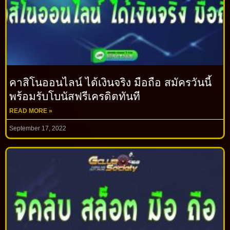
คาสิโนออนไลน์ ได้เงินจริง มือถือ สมัครวันนี้
พร้อมรับโบนัสฟรีเครดิตทันที
READ MORE »
September 17, 2022