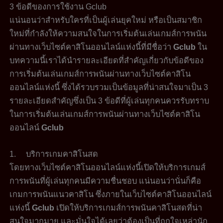
3 ข้อดีของการใช้งาน Gclub
แน่นอนว่าสำหรับใครที่เป็นผู้เล่นยุคใหม่ หรือเป็นสมาชิก
ใหม่ที่กำลังให้ความสนใจในการเริ่มต้นเล่นเกมส์การพนัน
ผ่านทางเว็บไซต์คาสิโนออนไลน์แห่งนี้ที่มีชื่อว่า
Gclub
ใน
บทความนี้เราได้นำรายละเอียดที่สำคัญเกี่ยวกับข้อดีของ
การเริ่มต้นเล่นเกมส์การพนันผ่านทางเว็บไซต์คาสิโน
ออนไลน์แห่งนี้ ซึ่งได้รวบรวมเป็นข้อมูลที่น่าสนใจมาเป็น 3
รายละเอียดสำคัญซึ่งเป็น 3 ข้อดีที่ผู้เล่นทุกคนควรรับทราบ
ในการเริ่มต้นเล่นเกมส์การพนันผ่านทางเว็บไซต์คาสิโน
ออนไลน์
Gclub
1. บริการเกมคาสิโนสด
โดยทางเว็บไซต์คาสิโนออนไลน์แห่งนี้เปิดให้บริการเกมส์
การพนันที่ผู้เล่นทุกคนมีความชื่นชอบ แน่นอนว่านั่นก็คือ
เกมการพนันแนวคาสิโน ซึ่งภายในเว็บไซต์คาสิโนออนไลน์
แห่งนี้
Gclub
เปิดให้บริการเกมส์การพนันคาสิโนสดที่น่า
สนใจมากมาย และมั่นใจได้เลยว่าต้องเป็นที่ถูกใจเหล่านัก