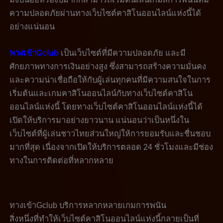
ความปลอดภัยผ่านทางเว็บไซต์คาสิโนออนไลน์แห่งนี้ได้
อย่างแน่นอน
ทางเข้าGclub
เป็นเว็บไซต์ที่มีความปลอดภัย และมี
ศักยภาพทางการเงินอย่างสูง ซึ่งสามารถสร้างความมั่นคง
และความน่าเชื่อถือให้กับผู้เล่นทุกคนที่มีความสนใจในการ
เริ่มต้นและเกมคาสิโนออนไลน์กับทางเว็บไซต์คาสิโน
ออนไลน์แห่งนี้ โดยทางเว็บไซต์คาสิโนออนไลน์แห่งนี้ได้
เปิดให้บริการมาอย่างยาวนาน แน่นอนว่าเป็นหนึ่งใน
เว็บไซต์ที่ผู้เล่นชาวไทยส่วนใหญ่ให้การยอมรับและชื่นชอบ
มากที่สุด เนื่องจากเปิดให้บริการตลอด 24 ชั่วโมงและมีช่อง
ทางในการติดต่อที่หลากหลาย
ทางเข้าGclub บริการหลากหลายเกมการพนัน
สิ่งหนึ่งที่ทำให้เว็บไซต์คาสิโนออนไลน์แห่งนี้กลายเป็นที่