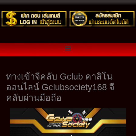
Skip
to
content
ทางเข้าจีคลับ Gclub คาสิโน
ออนไลน์ Gclubsociety168 จี
คลับผ่านมือถือ