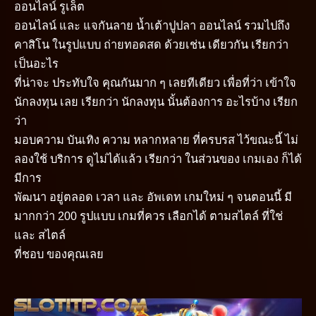
ออนไลน์ รูเล็ต
ออนไลน์ และ แจกันลาย น้ำเต้าปูปลา ออนไลน์ รวมไปถึง
คาสิโน ในรูปแบบ ถ่ายทอดสด ด้วยเช่น เดียวกัน เรียกว่า
เป็นอะไร
ที่น่าจะ ประทับใจ คุณกันมาก ๆ เลยทีเดียว เพื่อที่ว่า เข้าใจ
นักลงทุน เลย เรียกว่า นักลงทุน นั้นต้องการ อะไรบ้าง เรียก
ว่า
มอบความ บันเทิง ความ หลากหลาย ที่ครบรส ไว้ขณะนี้ ไม่
ลองใช้ บริการ ดูไม่ได้แล้ว เรียกว่า ในส่วนของ เกมเอง ก็ได้
มีการ
พัฒนา อยู่ตลอด เวลา และ อัพเดท เกมใหม่ ๆ จนตอนนี้ มี
มากกว่า 200 รูปแบบ เกมที่ควร เลือกได้ ตามสไตล์ ที่ใช่
และ สไตล์
ที่ชอบ ของคุณเลย