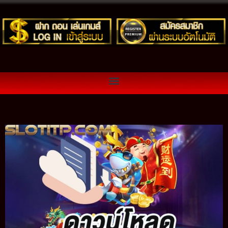
Skip
to
content