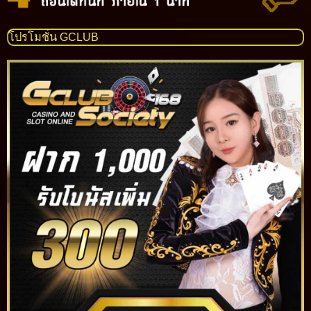
โปรโมชั่น GCLUB