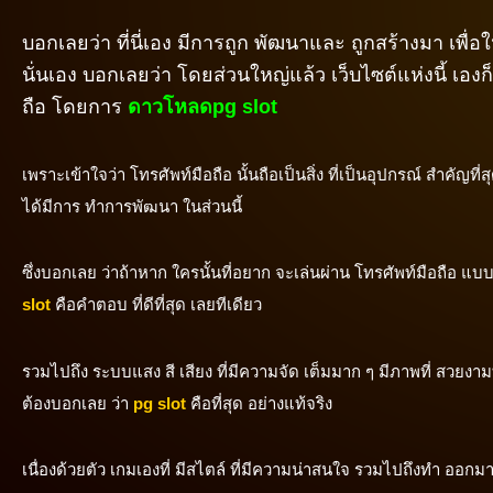
บอกเลยว่า ที่นี่เอง มีการถูก พัฒนาและ ถูกสร้างมา เพื่
นั่นเอง บอกเลยว่า โดยส่วนใหญ่แล้ว เว็บไซต์แห่งนี้ เอง
ถือ โดยการ
ดาวโหลดpg slot
เพราะเข้าใจว่า โทรศัพท์มือถือ นั้นถือเป็นสิ่ง ที่เป็นอุปกรณ์ สำคัญที
ได้มีการ ทำการพัฒนา ในส่วนนี้
ซึ่งบอกเลย ว่าถ้าหาก ใครนั้นที่อยาก จะเล่นผ่าน โทรศัพท์มือถือ แ
slot
คือคำตอบ ที่ดีที่สุด เลยทีเดียว
รวมไปถึง ระบบแสง สี เสียง ที่มีความจัด เต็มมาก ๆ มีภาพที่ สวยงามท
ต้องบอกเลย ว่า
pg slot
คือที่สุด อย่างแท้จริง
เนื่องด้วยตัว เกมเองที่ มีสไตล์ ที่มีความน่าสนใจ รวมไปถึงทำ ออกม