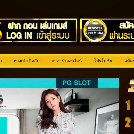
ก
ทางเข้า จีคลับ
บาคาร่าออนไลน์
โปรโมชั่น
สมัค