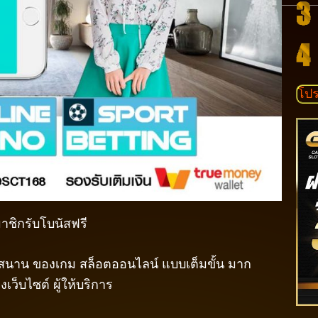
โปร
าชิกรับโบนัสฟรี
 สนุกสนาน ของเกม สล็อตออนไลน์ แบบเต็มขั้น มาก
เว็บไซต์ ผู้ให้บริการ