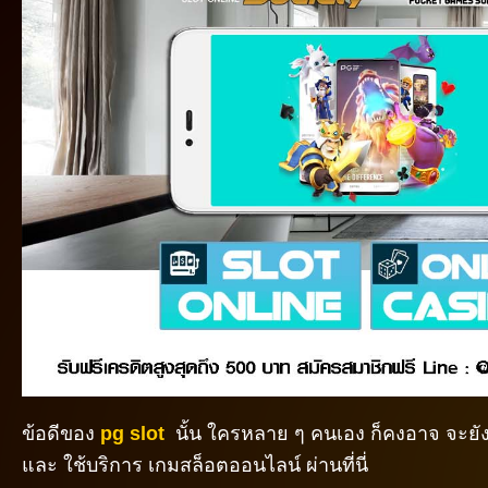
ข้อดีของ
pg slot
นั้น ใครหลาย ๆ คนเอง ก็คงอาจ จะยังส
และ ใช้บริการ เกมสล็อตออนไลน์ ผ่านที่นี่