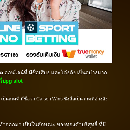
ต ออนไลน์ที่ มีชื่อเสียง และโด่งดัง เป็นอย่างมาก
ว็บpg slot
ป็นเกมที่ มีชื่อว่า Caisen Wins ซึ่งถือเป็น เกมที่อ้างอิง
าร ทำออกมา เป็นในลักษณะ ของทองคำบริสุทธิ์ ที่มี