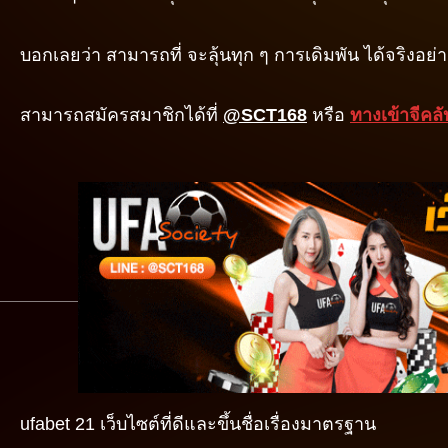
บอกเลยว่า สามารถที่ จะลุ้นทุก ๆ การเดิมพัน ได้จริงอย่
สามารถสมัครสมาชิกได้ที่
@SCT168
หรือ
ทางเข้าจีคลั
ufabet 21 เว็บไซต์ที่ดีและขึ้นชื่อเรื่องมาตรฐาน