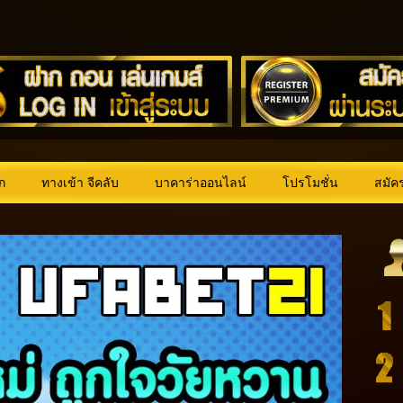
ก
ทางเข้า จีคลับ
บาคาร่าออนไลน์
โปรโมชั่น
สมัค