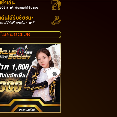
โมชั่น GCLUB