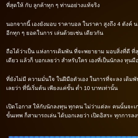
ที่สุดให้ กับ ลูกค้าทุก ๆ ท่านอย่างแท้จริง
นอกจากนี้ เองยังมอบ ราคาบอล ในราคา สูงถึง 4 ตังค์ น
อีกทุก ๆ ยอดในการ เล่นด้วยเช่น เดียวกัน
ถือได้ว่าเป็น แห่งการเดิมพัน ที่จะพยายาม มอบสิ่งที่ดี ที
เดียว แล้วก็ บอกเลยว่า สำหรับใคร เองที่เป็นนักลง ทุนม
ที่ยังไม่มี ความมั่นใจ ในฝีมือตัวเอง ในการที่จะลง เด
เลยว่า ที่นี่เริ่มต้น เพียงแค่ขั้น ต่ำ 10 บาทเท่านั้น
เปิดโอกาส ให้กับนักลงทุน ทุกคน ไม่ว่าแต่ละ คนนั้นจะเก่ง
ขั้นเทพ ก็สามารถเล่น ได้บอกเลยว่า เปิดอิสระ ทุกการลงท