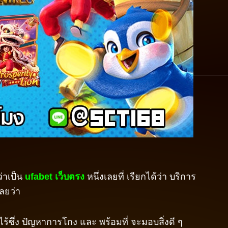
ว่าเป็น
ufabet เว็บตรง
หนึ่งเลยที่ เรียกได้ว่า บริการ
เลยว่า
้ซึ่ง ปัญหาการโกง และ พร้อมที่ จะมอบสิ่งดี ๆ