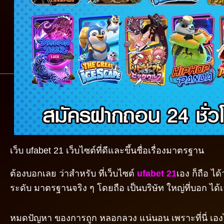
เว็บ ufabet 21 เว็บไซต์ที่ดีและขึ้นชื่อเรื่องมาตรฐาน
ต้องบอกเลย ว่าสำหรับ ที่เว็บไซต์
ufabet 21
เอง ก็ถือ ได้
ระดับ มาตรฐานจริง ๆ โดยถือ เป็นบริษัท ใหญ่ที่บอก ได้
หมดปัญหา ของการถูก หลอกลวง แน่นอน เพราะที่นี่ เองไร