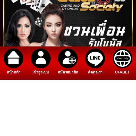
ufasociety
หน้าหลัก
เข้าสู่ระบบ
สมัครสมาชิก
ติดต่อเรา
UFABET