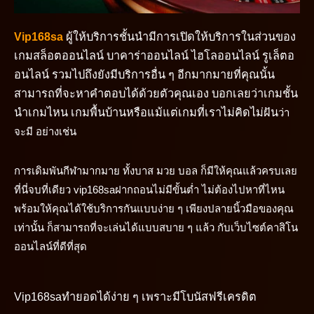
Vip168sa
ผู้ให้บริการชั้นนำมีการเปิดให้บริการในส่วนของ
เกมสล็อตออนไลน์ บาคาร่าออนไลน์ ไฮโลออนไลน์ รูเล็ตอ
อนไลน์ รวมไปถึงยังมีบริการอื่น ๆ อีกมากมายที่คุณนั้น
สามารถที่จะหาคำตอบได้ด้วยตัวคุณเอง บอกเลยว่าเกมชั้น
นำเกมไหน เกมพื้นบ้านหรือแม้แต่เกมที่เราไม่คิดไม่ฝัน
ว่า
จะมี อย่างเช่น
การเดิมพันกีฬามากมาย ทั้งบาส มวย บอล ก็มีให้คุณแล้วครบเลย
ที่นี่จบที่เดียว vip168saฝากถอนไม่มีขั้นต่ำ ไม่ต้องไปหาที่ไหน
พร้อมให้คุณได้ใช้บริการกันแบบง่าย ๆ เพียงปลายนิ้วมือของคุณ
เท่านั้น ก็สามารถที่จะเล่นได้แบบสบาย ๆ แล้ว กับเว็บไซต์คาสิโน
ออนไลน์ที่ดีที่สุด
Vip168saทำยอดได้ง่าย ๆ เพราะมีโบนัสฟรีเครดิต