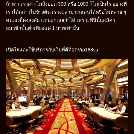
ถ้าหากเราฝากไม่ถึงยอด 300 หรือ 1000 ก็ไม่เป็นไร อย่างที่
เราได้กล่าวไปข้างต้น เราจะสามารถเล่นได้หรือไม่หลาย ๆ
คนเองก็คงสงสัย แต่บอกเลยว่าได้ เพราะที่นี่นั้นสมัคร
สมาชิกขั้นต่ำเพียงแค่ 1 บาทเท่านั้น
เปิดใจและใช้บริการกับเว็บที่ดีที่สุดVip168sa