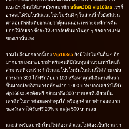
แนะนำเพื่อนให้มาสมัครสมาชิก
สล็อต
JDB vip168sa
เราก็
อาจจะได้รับโบนัสและโปรโมชั่นดี ๆ ในส่วนนี้ ทั้งยังมีส่วน
ค่าคอมมิชชั่นที่บอกเลยว่าคุ้มแน่นอน เพราะจะมีการคืน
ยอดให้กับเรา ซึ่งจะให้เรากลับคืนมาในทุก ๆ ยอดการแข่ง
ของเรานั่นเอง
รวมไปถึงนอกจากนี้เอง
Vip168sa
ยังมีโปรโมชั่นอื่น ๆ อีก
มากมาย เหมาะมากสำหรับคนที่มีเงินทุนจำนวนเท่าไหนก็
สามารถที่จะสร้างกำไรและโปรโมชั่นในส่วนนี้ได้ด้วย เช่น
การฝาก 300 ได้ฟรีกลับมา 100 หรือหาคุณมีเงินทุนที่หนา
ขึ้นมาหน่อยก็สามารถที่จะฝาก 1,000 บาท บอกเลยว่าได้รับ
vip168saเครดิตฟรี กลับมาถึง 300 บาทเลยทีเดียวเป็น
เครดิตในการต่อยอดทำทุนได้ หรือลูกค้าเก่าฝากยอดแรก
ของวันเราได้รับฟรี 20% มากสุด 500 บาทเลย
และสำหรับสมาชิกใหม่ไม่ต้องกลัวและไม่ต้องเป็นกังวล ว่า