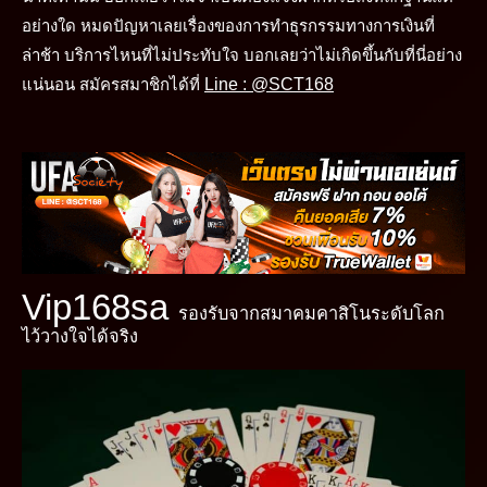
อย่างใด หมดปัญหาเลยเรื่องของการทำธุรกรรมทางการเงินที่
ล่าช้า บริการไหนที่ไม่ประทับใจ บอกเลยว่าไม่เกิดขึ้นกับที่นี่อย่าง
Line : @SCT168
แน่นอน สมัครสมาชิกได้ที่
Vip168sa
รองรับจากสมาคมคาสิโนระดับโลก
ไว้วางใจได้จริง