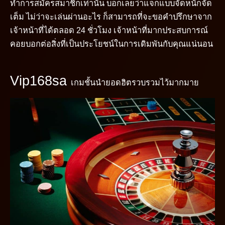
ทำการสมัครสมาชิกเท่านั้น บอกเลยว่าแจกแบบจัดหนักจัด
เต็ม ไม่ว่าจะเล่นผ่านอะไร ก็สามารถที่จะขอคำปรึกษาจาก
เจ้าหน้าที่ได้ตลอด 24 ชั่วโมง เจ้าหน้าที่มากประสบการณ์
คอยบอกต่อสิ่งที่เป็นประโยชน์ในการเดิมพันกับคุณแน่นอน
Vip168sa
เกมชั้นนำยอดฮิตรวบรวมไว้มากมาย