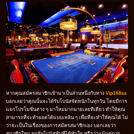
หากคุณสมัครสมาชิกเข้ามาเป็นส่วนหนึ่งกับทาง
Vip168sa
บอกเลยว่าคุณนั้นจะได้รับโบนัสจัดหนักในทุกวัน โดยมีการ
แจกโปรโมชั่นต่าง ๆ มาใหม่มากมายเลยทีเดียว ทำให้คุณ
สามารถที่จะทำยอดได้แบบเพลิน ๆ เพื่อที่จะทำให้คุณได้ ไม่
ว่าจะเป็นในเรื่องของการสมัครสมาชิกเอง บอกเลยว่า
สมาชิกใหม่ ขอรับโบนัสทันทีได้ทันใจ หรือว่าแม้แต่การ